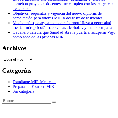
aprueban proyectos docentes que cumplen con las exigencias
de calidad”
Objetivos, requisitos y vigencia del nuevo diploma de
acreditación para tutores MIR y del resto de residentes
Mucho más que agotamiento: el 'burnout' lleva a peor salud
mental, más psicofármacos, más alcohol… y menos empatía
Caballero celebra que Sanidad abra la puerta a recuperar Vigo
como sede de las pruebas MIR
Archivos
Archivos
Categorías
Estudiante MIR Medicina
Preparar el Examen MIR
Sin categoría
Buscar:
Buscar
Tema Amphibious de
TemplatePocket
⋅
Funciona con
WordPress