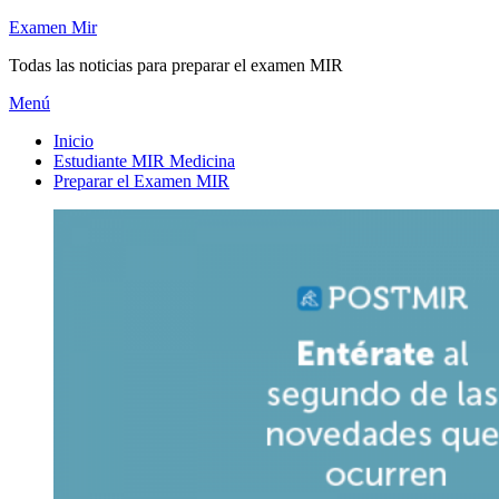
Saltar
Examen Mir
al
Todas las noticias para preparar el examen MIR
contenido
Menú
Inicio
Estudiante MIR Medicina
Preparar el Examen MIR