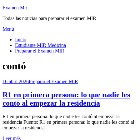
Saltar
Examen Mir
al
Todas las noticias para preparar el examen MIR
contenido
Menú
Inicio
Estudiante MIR Medicina
Preparar el Examen MIR
Etiqueta
:
contó
Publicada
16 abril 2026
Preparar el Examen MIR
el
R1 en primera persona: lo que nadie les
contó al empezar la residencia
por
R1 en primera persona: lo que nadie les contó al empezar la
Examen MIR
residencia Fuente: R1 en primera persona: lo que nadie les contó al
empezar la residencia
Leer más