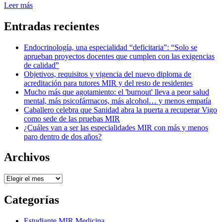
Leer más
Entradas recientes
Endocrinología, una especialidad “deficitaria”: “Solo se
aprueban proyectos docentes que cumplen con las exigencias
de calidad”
Objetivos, requisitos y vigencia del nuevo diploma de
acreditación para tutores MIR y del resto de residentes
Mucho más que agotamiento: el 'burnout' lleva a peor salud
mental, más psicofármacos, más alcohol… y menos empatía
Caballero celebra que Sanidad abra la puerta a recuperar Vigo
como sede de las pruebas MIR
¿Cuáles van a ser las especialidades MIR con más y menos
paro dentro de dos años?
Archivos
Archivos
Categorías
Estudiante MIR Medicina