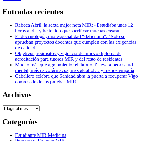
Entradas recientes
Rebeca Abril, la sexta mejor nota MIR: «Estudiaba unas 12
horas al día y he tenido que sacrificar muchas cosas»
Endocrinología, una especialidad “deficitaria”: “Solo se
aprueban proyectos docentes que cumplen con las exigencias
de calidad”
Objetivos, requisitos y vigencia del nuevo diploma de
acreditación para tutores MIR y del resto de residentes
Mucho más que agotamiento: el 'burnout' lleva a peor salud
mental, más psicofármacos, más alcohol… y menos empatía
Caballero celebra que Sanidad abra la puerta a recuperar Vigo
como sede de las pruebas MIR
Archivos
Archivos
Categorías
Estudiante MIR Medicina
Preparar el Examen MIR