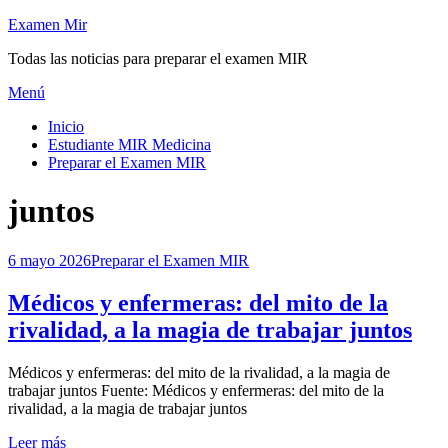
Saltar
Examen Mir
al
Todas las noticias para preparar el examen MIR
contenido
Menú
Inicio
Estudiante MIR Medicina
Preparar el Examen MIR
Etiqueta
:
juntos
Publicada
6 mayo 2026
Preparar el Examen MIR
el
Médicos y enfermeras: del mito de la
rivalidad, a la magia de trabajar juntos
por
Médicos y enfermeras: del mito de la rivalidad, a la magia de
Examen MIR
trabajar juntos Fuente: Médicos y enfermeras: del mito de la
rivalidad, a la magia de trabajar juntos
Leer más