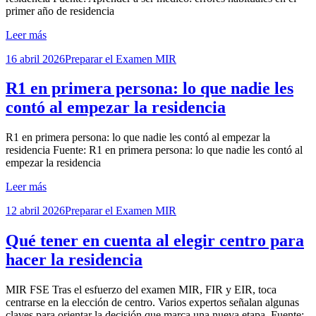
primer año de residencia
Leer más
Publicada
16 abril 2026
Preparar el Examen MIR
el
R1 en primera persona: lo que nadie les
contó al empezar la residencia
por
R1 en primera persona: lo que nadie les contó al empezar la
Examen MIR
residencia Fuente: R1 en primera persona: lo que nadie les contó al
empezar la residencia
Leer más
Publicada
12 abril 2026
Preparar el Examen MIR
el
Qué tener en cuenta al elegir centro para
hacer la residencia
por
MIR FSE Tras el esfuerzo del examen MIR, FIR y EIR, toca
Examen MIR
centrarse en la elección de centro. Varios expertos señalan algunas
claves para orientar la decisión que marca una nueva etapa. Fuente: