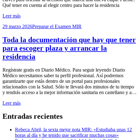
Qué tener en cuenta al elegir centro para hacer la residencia
Leer más
Publicada
29 marzo 2026
Preparar el Examen MIR
el
Toda la documentación que hay que tener
para escoger plaza y arrancar la
residencia
por
Regístrate gratis en Diario Médico. Para seguir leyendo Diario
Examen MIR
Médico necesitamos saber tu perfil profesional. Así podremos
garantizarte que estás dentro de un portal para profesionales
relacionados con la Salud. Sólo te llevará dos minutos de tu tiempo
y tendrás acceso a la mejor información sanitaria en castellano y a…
Leer más
Entradas recientes
Rebeca Abril, la sexta mejor nota MIR: «Estudiaba unas 12
horas al día y he tenido que sacrificar muchas cosas»