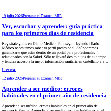
Publicada
19 julio 2026
Preparar el Examen MIR
el
Ver, escuchar y aprender: guía práctica
para los primeros días de residencia
por
Regístrate gratis en Diario Médico. Para seguir leyendo Diario
Examen MIR
Médico necesitamos saber tu perfil profesional. Así podremos
garantizarte que estás dentro de un portal para profesionales
relacionados con la Salud. Sólo te llevará dos minutos de tu tiempo
y tendrás acceso a la mejor información sanitaria en castellano y a…
Leer más
Publicada
12 julio 2026
Preparar el Examen MIR
el
Aprender a ser médico: errores
habituales en el primer año de residencia
por
Aprender a ser médico: errores habituales en el primer año de
Examen MIR
residencia Fuente: Aprender a ser médico: errores habituales en el