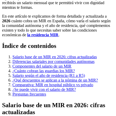
recibirás un salario mensual que te permitirá vivir con dignidad
mientras te formas.
En este artículo te explicamos de forma detallada y actualizada a
2026
cuánto cobra un MIR en España, cómo varía el salario según
la comunidad autónoma y el año de residencia, qué complementos
existen y todo lo que necesitas saber sobre las condiciones
económicas de
la residencia MIR
.
Índice de contenidos
Salario base de un MIR en 2026: cifras actualizadas
Diferencias salariales por comunidades autónomas
Componentes del salario de un MIR
¿Cuánto cobran las guardias los MIR?
Salario según el año de residencia (R1 a R5)
¿Qué descuentos se aplican a la nómina de un MIR?
Comparativa: MIR en hospital público vs privado
¿Se puede vivir con el salario de MIR?
Preguntas frecuentes
Salario base de un MIR en 2026: cifras
actualizadas