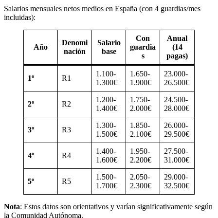
Salarios mensuales netos medios en España (con 4 guardias/mes
incluidas):
Con
Anual
Denomi
Salario
Año
guardia
(14
nación
base
s
pagas)
1.100-
1.650-
23.000-
1º
R1
1.300€
1.900€
26.500€
1.200-
1.750-
24.500-
2º
R2
1.400€
2.000€
28.000€
1.300-
1.850-
26.000-
3º
R3
1.500€
2.100€
29.500€
1.400-
1.950-
27.500-
4º
R4
1.600€
2.200€
31.000€
1.500-
2.050-
29.000-
5º
R5
1.700€
2.300€
32.500€
Nota
: Estos datos son orientativos y varían significativamente según
la Comunidad Autónoma.