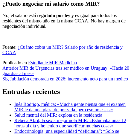
¿Puedo negociar mi salario como MIR?
No, el salario está
regulado por ley
y es igual para todos los
residentes del mismo año en la misma CCAA. No hay margen de
negociación individual.
Fuente:
¿Cuánto cobra un MIR? Salario por año de residencia y
CCAA
Publicado en
Estudiante MIR Medicina
Navegación
Anterior
MIR de Urgencias tras ser médico en Uruguay: «Hacía 20
guardias al mes»
de
Sig
Jubilación demorada en 2026: incremento neto para un médico
entradas
Entradas recientes
Inés Rodrigo, médica: «Mucha gente piensa que el examen
MIR te da una plaza de por vida, pero eso no es así»
Salud mental del MIR: explota en la residencia
Rebeca Abril, la sexta mejor nota MIR: «Estudiaba unas 12
horas al día y he tenido que sacrificar muchas cosas»
Endocrinología, una especialidad “deficitaria”: “Solo se