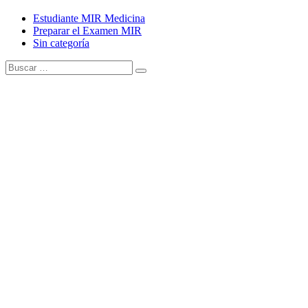
Estudiante MIR Medicina
Preparar el Examen MIR
Sin categoría
Buscar:
Buscar
Tema Amphibious de
TemplatePocket
⋅
Funciona con
WordPress