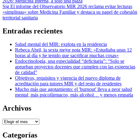
2026: Medicina Interna, a solo una plaza
de
Sig
El informe del Observatorio MIR 2026 reclama evitar lecturas
entradas
«simplistas» sobre Medicina Familiar y destaca su papel de cohesión
territorial sanitaria
Entradas recientes
Salud mental del MIR: explota en la residencia
Rebeca Abril, la sexta mejor nota MIR: «Estudiaba unas 12
horas al día y he tenido que sacrificar muchas cosas»
Endocrinología, una especialidad “deficitaria”: “Solo se
aprueban proyectos docentes que cumplen con las exigencias
de calidad”
Objetivos, requisitos y vigencia del nuevo diploma de
acreditación para tutores MIR y del resto de residentes
Mucho más que agotamiento: el 'burnout' lleva a peor salud
mental, más psicofármacos, más alcohol… y menos empatía
Archivos
Archivos
Categorías