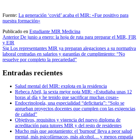
Fuente:
La generación ‘covid’ acaba el MIR: «Fue positivo para
nuestra formación»
Publicado en
Estudiante MIR Medicina
Navegación
Anterior
De junio a enero: la hoja de ruta para preparar el MIR, FIR
y EIR
de
Sig
Los representantes MIR ya preparan alegaciones a su normativa
entradas
laboral centradas en salarios y garantías de cumplimiento: “No
resuelve por completo la precariedad”
Entradas recientes
Salud mental del MIR: explota en la residencia
Rebeca Abril, la sexta mejor nota MIR: «Estudiaba unas 12
horas al día y he tenido que sacrificar muchas cosas»
Endocrinología, una especialidad “deficitaria”: “Solo se
aprueban proyectos docentes que cumplen con las exigencias
de calidad”
Objetivos, requisitos y vigencia del nuevo diploma de
acreditación para tutores MIR y del resto de residentes
Mucho más que agotamiento: el 'burnout' lleva a peor salud
mental, más psicofármacos, más alcohol… y menos empatía