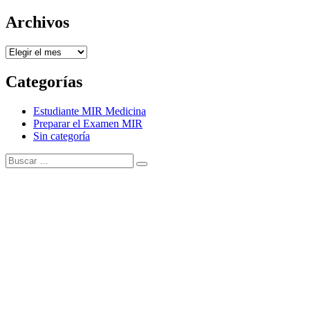
Archivos
Archivos
Categorías
Estudiante MIR Medicina
Preparar el Examen MIR
Sin categoría
Buscar:
Buscar
Tema Amphibious de
TemplatePocket
⋅
Funciona con
WordPress