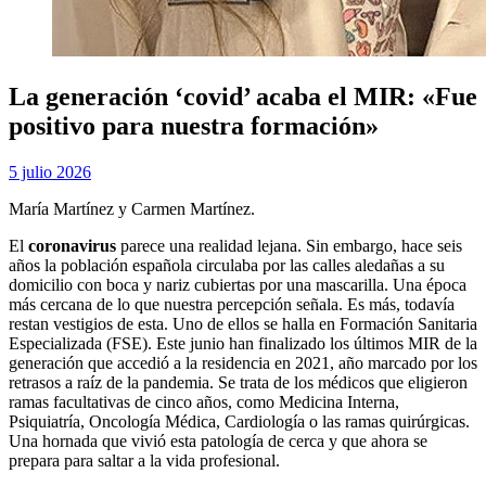
La generación ‘covid’ acaba el MIR: «Fue
positivo para nuestra formación»
Publicada
por
5 julio 2026
Examen MIR
el
María Martínez y Carmen Martínez.
El
coronavirus
parece una realidad lejana. Sin embargo, hace seis
años la población española circulaba por las calles aledañas a su
domicilio con boca y nariz cubiertas por una mascarilla. Una época
más cercana de lo que nuestra percepción señala. Es más, todavía
restan vestigios de esta. Uno de ellos se halla en Formación Sanitaria
Especializada (FSE). Este junio han finalizado los últimos MIR de la
generación que accedió a la residencia en 2021, año marcado por los
retrasos a raíz de la pandemia. Se trata de los médicos que eligieron
ramas facultativas de cinco años, como Medicina Interna,
Psiquiatría, Oncología Médica, Cardiología o las ramas quirúrgicas.
Una hornada que vivió esta patología de cerca y que ahora se
prepara para saltar a la vida profesional.