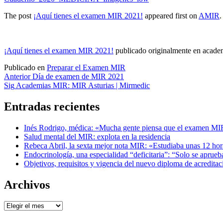
The post
¡Aquí tienes el examen MIR 2021!
appeared first on
AMIR
.
¡Aquí tienes el examen MIR 2021!
publicado originalmente en acad
Publicado en
Preparar el Examen MIR
Navegación
Anterior
Día de examen de MIR 2021
Sig
Academias MIR: MIR Asturias | Mirmedic
de
entradas
Entradas recientes
Inés Rodrigo, médica: «Mucha gente piensa que el examen MIR t
Salud mental del MIR: explota en la residencia
Rebeca Abril, la sexta mejor nota MIR: «Estudiaba unas 12 hora
Endocrinología, una especialidad “deficitaria”: “Solo se aprue
Objetivos, requisitos y vigencia del nuevo diploma de acreditac
Archivos
Archivos