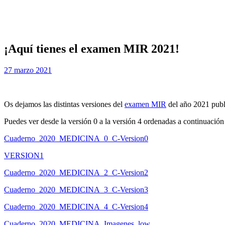
¡Aquí tienes el examen MIR 2021!
Publicada
por
27 marzo 2021
Examen MIR
el
Os dejamos las distintas versiones del
examen MIR
del año 2021 publi
Puedes ver desde la versión 0 a la versión 4 ordenadas a continuación
Cuaderno_2020_MEDICINA_0_C-Version0
VERSION1
Cuaderno_2020_MEDICINA_2_C-Version2
Cuaderno_2020_MEDICINA_3_C-Version3
Cuaderno_2020_MEDICINA_4_C-Version4
Cuaderno_2020_MEDICINA_Imagenes_low