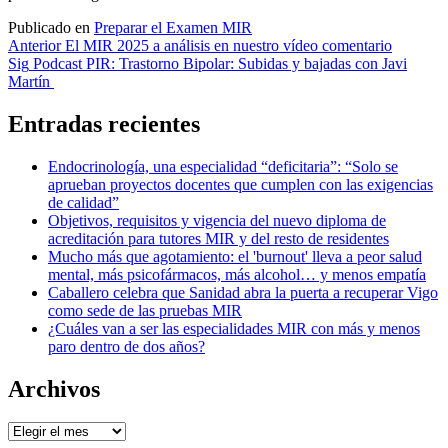
Publicado en
Preparar el Examen MIR
Navegación
Anterior
El MIR 2025 a análisis en nuestro vídeo comentario
Sig
Podcast PIR: Trastorno Bipolar: Subidas y bajadas con Javi
de
Martín
entradas
Entradas recientes
Endocrinología, una especialidad “deficitaria”: “Solo se
aprueban proyectos docentes que cumplen con las exigencias
de calidad”
Objetivos, requisitos y vigencia del nuevo diploma de
acreditación para tutores MIR y del resto de residentes
Mucho más que agotamiento: el 'burnout' lleva a peor salud
mental, más psicofármacos, más alcohol… y menos empatía
Caballero celebra que Sanidad abra la puerta a recuperar Vigo
como sede de las pruebas MIR
¿Cuáles van a ser las especialidades MIR con más y menos
paro dentro de dos años?
Archivos
Archivos