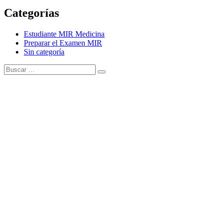
Categorías
Estudiante MIR Medicina
Preparar el Examen MIR
Sin categoría
Buscar:
Buscar
Tema Amphibious de
TemplatePocket
⋅
Funciona con
WordPress