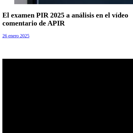
El examen PIR 2025 a análisis en el vídeo
comentario de APIR
Publicada
por
26 enero 2025
Examen MIR
el