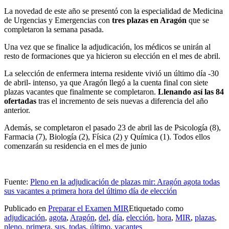
La novedad de este año se presentó con la especialidad de Medicina
de Urgencias y Emergencias con
tres plazas en Aragón
que se
completaron la semana pasada.
Una vez que se finalice la adjudicación, los médicos se unirán al
resto de formaciones que ya hicieron su elección en el mes de abril.
La selección de enfermera interna residente vivió un último día -30
de abril- intenso, ya que Aragón llegó a la cuenta final con siete
plazas vacantes que finalmente se completaron.
Llenando así las 84
ofertadas
tras el incremento de seis nuevas a diferencia del año
anterior.
Además, se completaron el pasado 23 de abril las de Psicología (8),
Farmacia (7), Biología (2), Física (2) y Química (1). Todos ellos
comenzarán su residencia en el mes de junio
Fuente:
Pleno en la adjudicación de plazas mir: Aragón agota todas
sus vacantes a primera hora del último día de elección
Publicado en
Preparar el Examen MIR
Etiquetado como
adjudicación
,
agota
,
Aragón
,
del
,
día
,
elección
,
hora
,
MIR
,
plazas
,
pleno
,
primera
,
sus
,
todas
,
último
,
vacantes