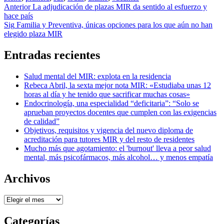
Navegación
Anterior
La adjudicación de plazas MIR da sentido al esfuerzo y
hace país
de
Sig
Familia y Preventiva, únicas opciones para los que aún no han
entradas
elegido plaza MIR
Entradas recientes
Salud mental del MIR: explota en la residencia
Rebeca Abril, la sexta mejor nota MIR: «Estudiaba unas 12
horas al día y he tenido que sacrificar muchas cosas»
Endocrinología, una especialidad “deficitaria”: “Solo se
aprueban proyectos docentes que cumplen con las exigencias
de calidad”
Objetivos, requisitos y vigencia del nuevo diploma de
acreditación para tutores MIR y del resto de residentes
Mucho más que agotamiento: el 'burnout' lleva a peor salud
mental, más psicofármacos, más alcohol… y menos empatía
Archivos
Archivos
Categorías