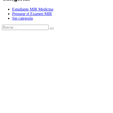
Estudiante MIR Medicina
Preparar el Examen MIR
Sin categoría
Buscar:
Buscar
Tema Amphibious de
TemplatePocket
⋅
Funciona con
WordPress