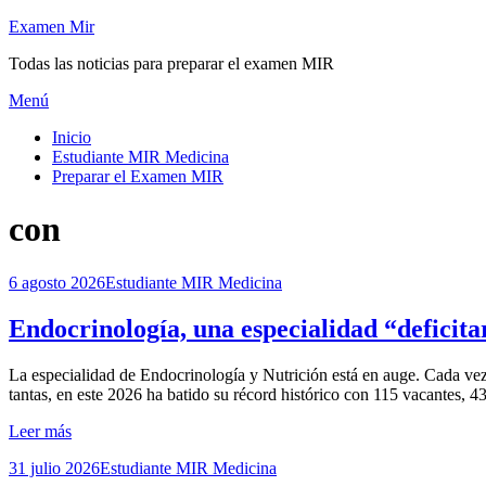
Saltar
Examen Mir
al
Todas las noticias para preparar el examen MIR
contenido
Menú
Inicio
Estudiante MIR Medicina
Preparar el Examen MIR
Etiqueta
:
con
Publicada
6 agosto 2026
Estudiante MIR Medicina
el
Endocrinología, una especialidad “deficita
por
La especialidad de Endocrinología y Nutrición está en auge. Cada ve
Examen MIR
tantas, en este 2026 ha batido su récord histórico con 115 vacantes,
Leer más
Publicada
31 julio 2026
Estudiante MIR Medicina