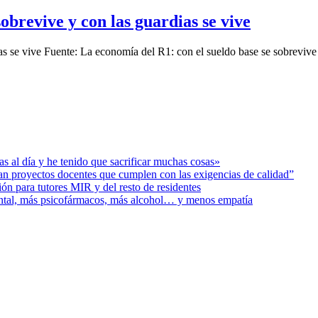
obrevive y con las guardias se vive
s se vive Fuente: La economía del R1: con el sueldo base se sobrevive 
s al día y he tenido que sacrificar muchas cosas»
ban proyectos docentes que cumplen con las exigencias de calidad”
ión para tutores MIR y del resto de residentes
ental, más psicofármacos, más alcohol… y menos empatía