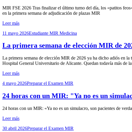
por
MIR FSE 2026 Tras finalizar el último turno del día, los «patitos feo
Examen MIR
en la primera semana de adjudicación de plazas MIR
Leer más
Publicada
11 mayo 2026
Estudiante MIR Medicina
el
La primera semana de elección MIR de 202
por
La primera semana de elección MIR de 2026 ya ha dicho adiós en la tar
Examen MIR
Hospital General Universitario de Alicante. Quedan todavía más de 
Leer más
Publicada
4 mayo 2026
Preparar el Examen MIR
el
24 horas con un MIR: "Ya no es un simulac
por
24 horas con un MIR: «Ya no es un simulacro, son pacientes de verda
Examen MIR
Leer más
Publicada
30 abril 2026
Preparar el Examen MIR