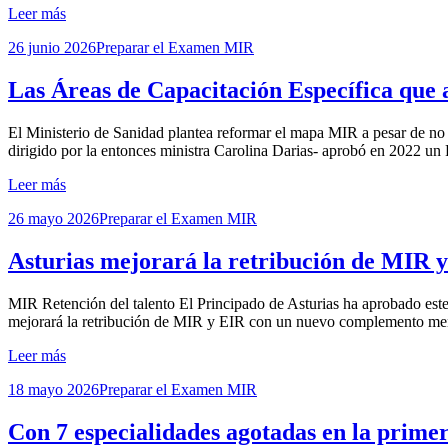
Leer más
Publicada
26 junio 2026
Preparar el Examen MIR
el
Las Áreas de Capacitación Específica que
por
El Ministerio de Sanidad plantea reformar el mapa MIR a pesar de no
Examen MIR
dirigido por la entonces ministra Carolina Darias- aprobó en 2022 un
Leer más
Publicada
26 mayo 2026
Preparar el Examen MIR
el
Asturias mejorará la retribución de MIR
por
MIR Retención del talento El Principado de Asturias ha aprobado este
Examen MIR
mejorará la retribución de MIR y EIR con un nuevo complemento me
Leer más
Publicada
18 mayo 2026
Preparar el Examen MIR
el
Con 7 especialidades agotadas en la prim