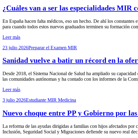
el
¿Cuáles van a ser las especialidades MIR 
por
En España hacen falta médicos, eso un hecho. De ahí los constantes 
Examen MIR
para cuando todos estos nuevos graduados terminen su formación com
Leer más
Publicada
23 julio 2026
Preparar el Examen MIR
el
Sanidad vuelve a batir un récord en la ofe
por
Desde 2018, el Sistema Nacional de Salud ha ampliado su capacidad de
Examen MIR
las comunidades autónomas y ha contado con los informes de la Co
Leer más
Publicada
3 julio 2026
Estudiante MIR Medicina
el
Nuevo choque entre PP y Gobierno por las 
por
La reforma de las ayudas dirigidas a familias con hijos afectados por
Examen MIR
Inclusión, Seguridad Social y Migraciones defiende su nuevo real de