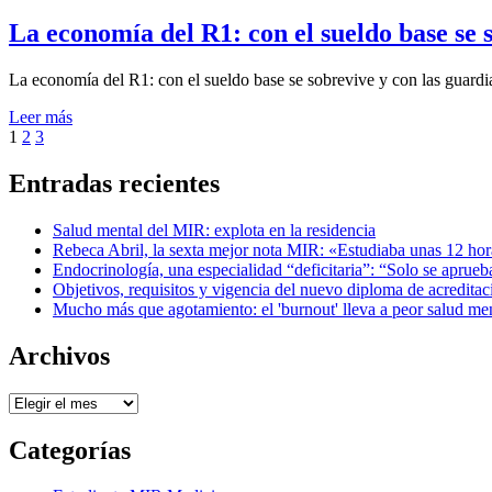
el
La economía del R1: con el sueldo base se s
por
La economía del R1: con el sueldo base se sobrevive y con las guardia
Examen MIR
Leer más
Paginación
Página
Página
Página
Página
1
2
3
siguiente
de
Entradas recientes
entradas
Salud mental del MIR: explota en la residencia
Rebeca Abril, la sexta mejor nota MIR: «Estudiaba unas 12 hora
Endocrinología, una especialidad “deficitaria”: “Solo se aprue
Objetivos, requisitos y vigencia del nuevo diploma de acreditac
Mucho más que agotamiento: el 'burnout' lleva a peor salud m
Archivos
Archivos
Categorías