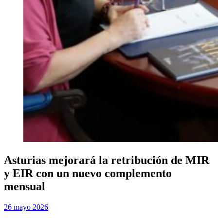
Asturias mejorará la retribución de MIR
y EIR con un nuevo complemento
mensual
Publicada
por
26 mayo 2026
Examen MIR
el