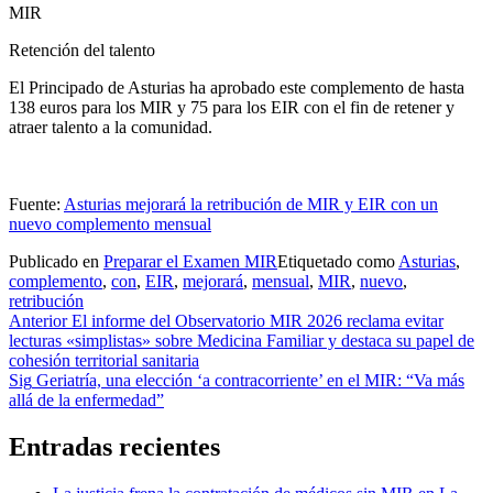
MIR
Retención del talento
El Principado de Asturias ha aprobado este complemento de hasta
138 euros para los MIR y 75 para los EIR con el fin de retener y
atraer talento a la comunidad.
Fuente:
Asturias mejorará la retribución de MIR y EIR con un
nuevo complemento mensual
Publicado en
Preparar el Examen MIR
Etiquetado como
Asturias
,
complemento
,
con
,
EIR
,
mejorará
,
mensual
,
MIR
,
nuevo
,
retribución
Navegación
Anterior
El informe del Observatorio MIR 2026 reclama evitar
lecturas «simplistas» sobre Medicina Familiar y destaca su papel de
de
cohesión territorial sanitaria
entradas
Sig
Geriatría, una elección ‘a contracorriente’ en el MIR: “Va más
allá de la enfermedad”
Entradas recientes