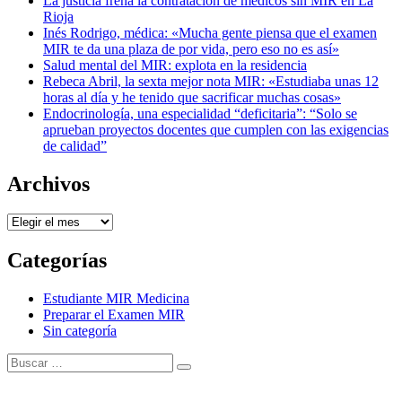
La justicia frena la contratación de médicos sin MIR en La
Rioja
Inés Rodrigo, médica: «Mucha gente piensa que el examen
MIR te da una plaza de por vida, pero eso no es así»
Salud mental del MIR: explota en la residencia
Rebeca Abril, la sexta mejor nota MIR: «Estudiaba unas 12
horas al día y he tenido que sacrificar muchas cosas»
Endocrinología, una especialidad “deficitaria”: “Solo se
aprueban proyectos docentes que cumplen con las exigencias
de calidad”
Archivos
Archivos
Categorías
Estudiante MIR Medicina
Preparar el Examen MIR
Sin categoría
Buscar:
Buscar
Tema Amphibious de
TemplatePocket
⋅
Funciona con
WordPress