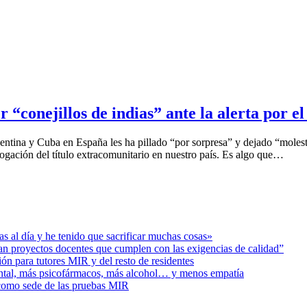
 “conejillos de indias” ante la alerta por 
entina y Cuba en España les ha pillado “por sorpresa” y dejado “mole
ogación del título extracomunitario en nuestro país. Es algo que…
s al día y he tenido que sacrificar muchas cosas»
ban proyectos docentes que cumplen con las exigencias de calidad”
ión para tutores MIR y del resto de residentes
ental, más psicofármacos, más alcohol… y menos empatía
 como sede de las pruebas MIR