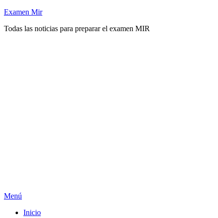
Saltar
Examen Mir
al
Todas las noticias para preparar el examen MIR
contenido
Menú
Inicio