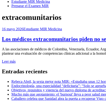
Estudiante MIR Medicina
Preparar el Examen MIR
Etiqueta
:
extracomunitarios
Publicada
16 mayo 2026
Estudiante MIR Medicina
el
Los médicos extracomunitarios piden no ser
por
A las asociaciones de médicos de Colombia, Venezuela, Ecuador, Arg
Examen MIR
plantear una evaluación de competencias clínicas adicional a la homol
Leer más
Entradas recientes
Rebeca Abril, la sexta mejor nota MIR: «Estudiaba unas 12 hora
Endocrinología, una especialidad “deficitaria”: “Solo se aprue
Objetivos, requisitos y vigencia del nuevo diploma de acreditac
Mucho más que agotamiento: el 'burnout' lleva a peor salud m
Caballero celebra que Sanidad abra la puerta a recuperar Vigo