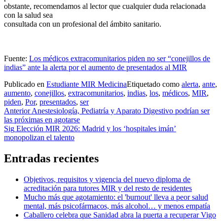
obstante, recomendamos al lector que cualquier duda relacionada
con la salud sea
consultada con un profesional del ámbito sanitario.
Fuente:
Los médicos extracomunitarios piden no ser “conejillos de
indias” ante la alerta por el aumento de presentados al MIR
Publicado en
Estudiante MIR Medicina
Etiquetado como
alerta
,
ante
,
aumento
,
conejillos
,
extracomunitarios
,
indias
,
los
,
médicos
,
MIR
,
piden
,
Por
,
presentados
,
ser
Navegación
Anterior
Anestesiología, Pediatría y Aparato Digestivo podrían ser
las próximas en agotarse
de
Sig
Elección MIR 2026: Madrid y los ‘hospitales imán’
entradas
monopolizan el talento
Entradas recientes
Objetivos, requisitos y vigencia del nuevo diploma de
acreditación para tutores MIR y del resto de residentes
Mucho más que agotamiento: el 'burnout' lleva a peor salud
mental, más psicofármacos, más alcohol… y menos empatía
Caballero celebra que Sanidad abra la puerta a recuperar Vigo