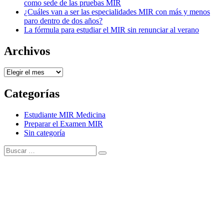
como sede de las pruebas MIR
¿Cuáles van a ser las especialidades MIR con más y menos
paro dentro de dos años?
La fórmula para estudiar el MIR sin renunciar al verano
Archivos
Archivos
Categorías
Estudiante MIR Medicina
Preparar el Examen MIR
Sin categoría
Buscar:
Buscar
Tema Amphibious de
TemplatePocket
⋅
Funciona con
WordPress