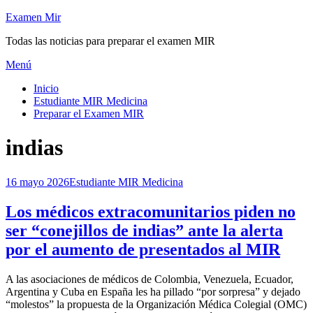
Saltar
Examen Mir
al
Todas las noticias para preparar el examen MIR
contenido
Menú
Inicio
Estudiante MIR Medicina
Preparar el Examen MIR
Etiqueta
:
indias
Publicada
16 mayo 2026
Estudiante MIR Medicina
el
Los médicos extracomunitarios piden no
ser “conejillos de indias” ante la alerta
por el aumento de presentados al MIR
por
A las asociaciones de médicos de Colombia, Venezuela, Ecuador,
Examen MIR
Argentina y Cuba en España les ha pillado “por sorpresa” y dejado
“molestos” la propuesta de la Organización Médica Colegial (OMC)