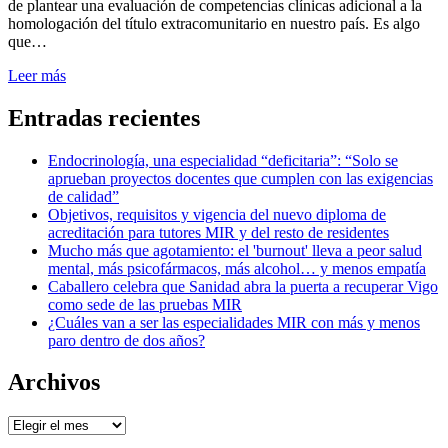
de plantear una evaluación de competencias clínicas adicional a la
homologación del título extracomunitario en nuestro país. Es algo
que…
Leer más
Entradas recientes
Endocrinología, una especialidad “deficitaria”: “Solo se
aprueban proyectos docentes que cumplen con las exigencias
de calidad”
Objetivos, requisitos y vigencia del nuevo diploma de
acreditación para tutores MIR y del resto de residentes
Mucho más que agotamiento: el 'burnout' lleva a peor salud
mental, más psicofármacos, más alcohol… y menos empatía
Caballero celebra que Sanidad abra la puerta a recuperar Vigo
como sede de las pruebas MIR
¿Cuáles van a ser las especialidades MIR con más y menos
paro dentro de dos años?
Archivos
Archivos