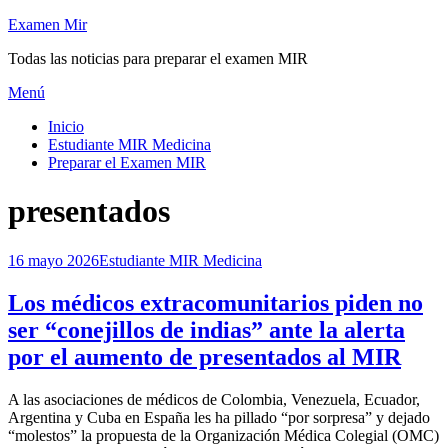
Saltar
Examen Mir
al
Todas las noticias para preparar el examen MIR
contenido
Menú
Inicio
Estudiante MIR Medicina
Preparar el Examen MIR
Etiqueta
:
presentados
Publicada
16 mayo 2026
Estudiante MIR Medicina
el
Los médicos extracomunitarios piden no
ser “conejillos de indias” ante la alerta
por el aumento de presentados al MIR
por
A las asociaciones de médicos de Colombia, Venezuela, Ecuador,
Examen MIR
Argentina y Cuba en España les ha pillado “por sorpresa” y dejado
“molestos” la propuesta de la Organización Médica Colegial (OMC)