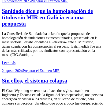
Publicada
18 noviembre 2025
Preparar el Examen MIR
el
Sanidade dice que la homologación de
títulos sin MIR en Galicia era una
propuesta
por
La Consellería de Sanidade ha aclarado que la propuesta de
Examen MIR
homologación de titulaciones extracomunitarias, presentada en la
mesa sectorial, estaba orientada a «elevarla» ante el Ministerio,
quien cuenta con las competencias al respecto. Esta medida fue una
de las más criticadas por los sindicatos con representación en la
mesa (CIG-Saúde,…
Leer más
Publicada
2 agosto 2024
Preparar el Examen MIR
el
Sin ellos, el sistema colapsa
por
El Gran Wyoming se remonta a hace dos siglos, cuando en
Examen MIR
Inglaterra y Escocia existía la figura del ‘comepecados‘, una persona
encargada de visitar a los difuntos, en su lecho de muerte, para
comerse sus pecados. Un oficio que poco a poco fue desapareciendo