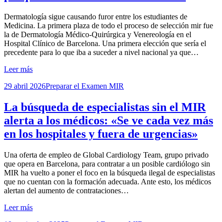
por
Dermatología sigue causando furor entre los estudiantes de
Examen MIR
Medicina. La primera plaza de todo el proceso de selección mir fue
la de Dermatología Médico-Quirúrgica y Venereología en el
Hospital Clínico de Barcelona. Una primera elección que sería el
precedente para lo que iba a suceder a nivel nacional ya que…
Leer más
Publicada
29 abril 2026
Preparar el Examen MIR
el
La búsqueda de especialistas sin el MIR
alerta a los médicos: «Se ve cada vez más
en los hospitales y fuera de urgencias»
por
Una oferta de empleo de Global Cardiology Team, grupo privado
Examen MIR
que opera en Barcelona, para contratar a un posible cardiólogo sin
MIR ha vuelto a poner el foco en la búsqueda ilegal de especialistas
que no cuentan con la formación adecuada. Ante esto, los médicos
alertan del aumento de contrataciones…
Leer más