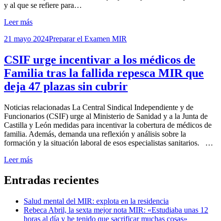
y al que se refiere para…
Leer más
Publicada
21 mayo 2024
Preparar el Examen MIR
el
CSIF urge incentivar a los médicos de
Familia tras la fallida repesca MIR que
deja 47 plazas sin cubrir
por
Noticias relacionadas La Central Sindical Independiente y de
Examen MIR
Funcionarios (CSIF) urge al Ministerio de Sanidad y a la Junta de
Castilla y León medidas para incentivar la cobertura de médicos de
familia. Además, demanda una reflexión y análisis sobre la
formación y la situación laboral de esos especialistas sanitarios. …
Leer más
Entradas recientes
Salud mental del MIR: explota en la residencia
Rebeca Abril, la sexta mejor nota MIR: «Estudiaba unas 12
horas al día y he tenido que sacrificar muchas cosas»