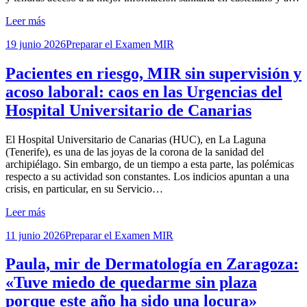
Leer más
Publicada
19 junio 2026
Preparar el Examen MIR
el
Pacientes en riesgo, MIR sin supervisión y
acoso laboral: caos en las Urgencias del
Hospital Universitario de Canarias
por
El Hospital Universitario de Canarias (HUC), en La Laguna
Examen MIR
(Tenerife), es una de las joyas de la corona de la sanidad del
archipiélago. Sin embargo, de un tiempo a esta parte, las polémicas
respecto a su actividad son constantes. Los indicios apuntan a una
crisis, en particular, en su Servicio…
Leer más
Publicada
11 junio 2026
Preparar el Examen MIR
el
Paula, mir de Dermatología en Zaragoza:
«Tuve miedo de quedarme sin plaza
porque este año ha sido una locura»