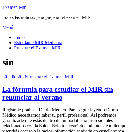
Saltar
Examen Mir
al
Todas las noticias para preparar el examen MIR
contenido
Menú
Inicio
Estudiante MIR Medicina
Preparar el Examen MIR
Etiqueta
:
sin
Publicada
30 julio 2026
Preparar el Examen MIR
el
La fórmula para estudiar el MIR sin
renunciar al verano
por
Regístrate gratis en Diario Médico. Para seguir leyendo Diario
Examen MIR
Médico necesitamos saber tu perfil profesional. Así podremos
garantizarte que estás dentro de un portal para profesionales
relacionados con la Salud. Sólo te llevará dos minutos de tu tiempo
y tendrás acceso a la mejor información sanitaria en castellano y a…