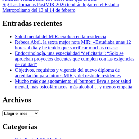
Navegación
Sig
Las Jornadas PostMIR 2026 tendrán lugar en el Estadio
de
Metropolitano del 13 al 14 de febrero
entradas
Entradas recientes
Salud mental del MIR: explota en la residencia
Rebeca Abril, la sexta mejor nota MIR: «Estudiaba unas 12
horas al día y he tenido que sacrificar muchas cosas»
Endocrinología, una especialidad “deficitaria”: “Solo se
aprueban proyectos docentes que cumplen con las exigencias
de calidad”
Objetivos, requisitos y vigencia del nuevo diploma de
acreditación para tutores MIR y del resto de residentes
Mucho más que agotamiento: el 'burnout' lleva a peor salud
mental, más psicofármacos, más alcohol… y menos empatía
Archivos
Archivos
Categorías