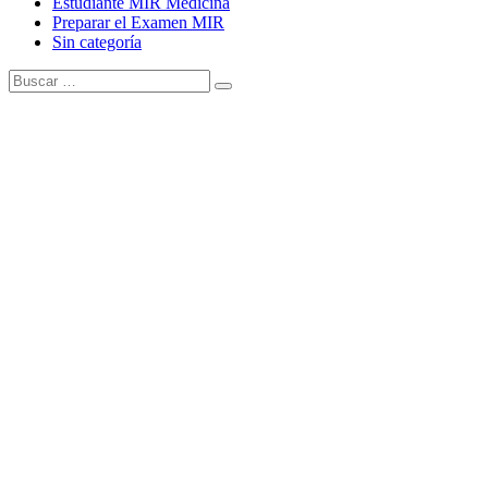
Estudiante MIR Medicina
Preparar el Examen MIR
Sin categoría
Buscar:
Buscar
Tema Amphibious de
TemplatePocket
⋅
Funciona con
WordPress