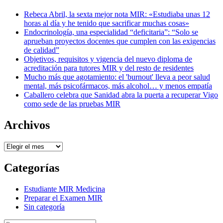
Rebeca Abril, la sexta mejor nota MIR: «Estudiaba unas 12
horas al día y he tenido que sacrificar muchas cosas»
Endocrinología, una especialidad “deficitaria”: “Solo se
aprueban proyectos docentes que cumplen con las exigencias
de calidad”
Objetivos, requisitos y vigencia del nuevo diploma de
acreditación para tutores MIR y del resto de residentes
Mucho más que agotamiento: el 'burnout' lleva a peor salud
mental, más psicofármacos, más alcohol… y menos empatía
Caballero celebra que Sanidad abra la puerta a recuperar Vigo
como sede de las pruebas MIR
Archivos
Archivos
Categorías
Estudiante MIR Medicina
Preparar el Examen MIR
Sin categoría