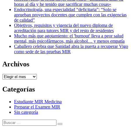
horas al día y he tenido que sacrificar muchas cosas»
Endocrinología, una especialidad “deficitaria”: “Solo se
aprueban proyectos docentes que cumplen con las exigencias
de calidad”
Objetivos, requisitos y vigencia del nuevo diploma de
acreditación para tutores MIR y del resto de residentes
Mucho más que agotamiento: el 'burnout' lleva a peor salud
mental, más psicofármacos, más alcohol… y menos empatía
Caballero celebra que Sanidad abra la puerta a recuperar Vigo
como sede de las pruebas MIR
Archivos
Archivos
Categorías
Estudiante MIR Medicina
Preparar el Examen MIR
Sin categoría
Buscar:
Buscar
Tema Amphibious de
TemplatePocket
⋅
Funciona con
WordPress