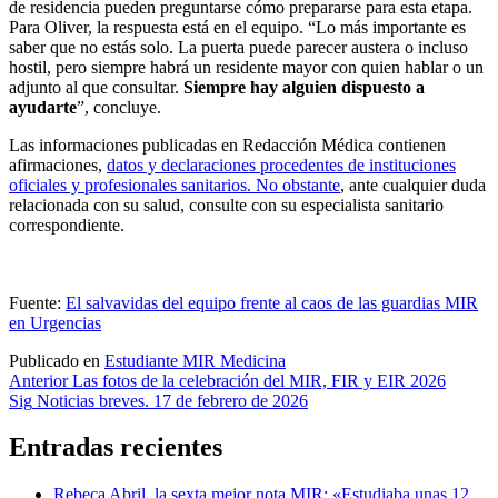
de residencia pueden preguntarse cómo prepararse para esta etapa.
Para Oliver, la respuesta está en el equipo. “Lo más importante es
saber que no estás solo. La puerta puede parecer austera o incluso
hostil, pero siempre habrá un residente mayor con quien hablar o un
adjunto al que consultar.
Siempre hay alguien dispuesto a
ayudarte
”, concluye.
Las informaciones publicadas en Redacción Médica contienen
afirmaciones,
datos y declaraciones procedentes de instituciones
oficiales y profesionales sanitarios. No obstante
, ante cualquier duda
relacionada con su salud, consulte con su especialista sanitario
correspondiente.
Fuente:
El salvavidas del equipo frente al caos de las guardias MIR
en Urgencias
Publicado en
Estudiante MIR Medicina
Navegación
Anterior
Las fotos de la celebración del MIR, FIR y EIR 2026
Sig
Noticias breves. 17 de febrero de 2026
de
entradas
Entradas recientes
Rebeca Abril, la sexta mejor nota MIR: «Estudiaba unas 12