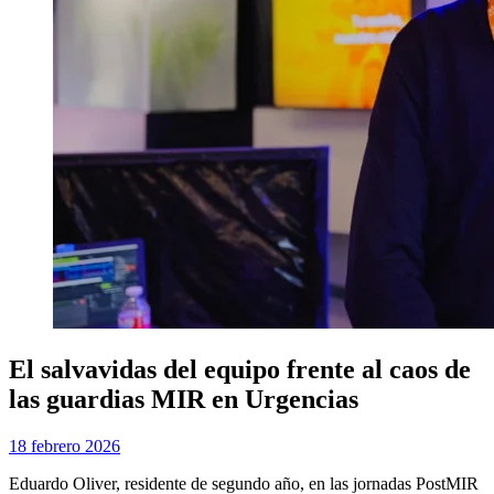
El salvavidas del equipo frente al caos de
las guardias MIR en Urgencias
Publicada
por
18 febrero 2026
Examen MIR
el
Eduardo Oliver, residente de segundo año, en las jornadas PostMIR