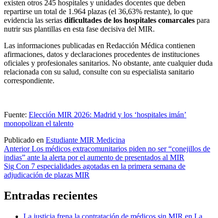
existen otros 245 hospitales y unidades docentes que deben
repartirse un total de 1.964 plazas (el 36,63% restante), lo que
evidencia las serias
dificultades de los hospitales comarcales
para
nutrir sus plantillas en esta fase decisiva del MIR.
Las informaciones publicadas en Redacción Médica contienen
afirmaciones, datos y declaraciones procedentes de instituciones
oficiales y profesionales sanitarios. No obstante, ante cualquier duda
relacionada con su salud, consulte con su especialista sanitario
correspondiente.
Fuente:
Elección MIR 2026: Madrid y los ‘hospitales imán’
monopolizan el talento
Publicado en
Estudiante MIR Medicina
Navegación
Anterior
Los médicos extracomunitarios piden no ser “conejillos de
indias” ante la alerta por el aumento de presentados al MIR
de
Sig
Con 7 especialidades agotadas en la primera semana de
entradas
adjudicación de plazas MIR
Entradas recientes
La justicia frena la contratación de médicos sin MIR en La