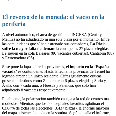
El reverso de la moneda: el vacío en la
periferia
A nivel autonómico, el área de gestión del INGESA (Ceuta y
Melilla) no ha adjudicado ni una sola plaza por el momento. Entre
las comunidades que sí han estrenado sus contadores,
La Rioja
sufre la mayor falta de demanda
con apenas 27 plazas elegidas.
Le siguen en la cola Baleares (86 vacantes cubiertas), Cantabria (88)
y Extremadura (95).
Si se pone la lupa sobre las provincias, el
impacto en la ‘España
vaciada’
es contundente. Hasta la fecha, la provincia de Teruel ha
logrado atraer a un único residente. Cifras igualmente críticas
presentan destinos como Zamora, con 6 plazas elegidas; Soria y
Ávila, con 7 cada una; o Huesca y Palencia, que solo han
adjudicado 8 vacantes respectivamente.
Finalmente, la polarización también castiga a la red de centros más
modestos. Mientras que los 50 hospitales favoritos aglutinan el
63,64% de todas las elecciones (3.437 plazas), la enorme mayoría
del mapa asistencial queda en la sombra. Según detalla el informe,