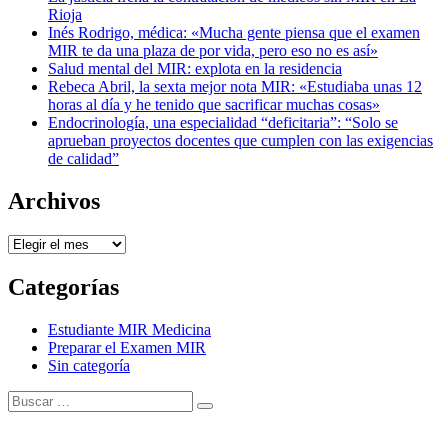
Rioja
Inés Rodrigo, médica: «Mucha gente piensa que el examen
MIR te da una plaza de por vida, pero eso no es así»
Salud mental del MIR: explota en la residencia
Rebeca Abril, la sexta mejor nota MIR: «Estudiaba unas 12
horas al día y he tenido que sacrificar muchas cosas»
Endocrinología, una especialidad “deficitaria”: “Solo se
aprueban proyectos docentes que cumplen con las exigencias
de calidad”
Archivos
Archivos
Categorías
Estudiante MIR Medicina
Preparar el Examen MIR
Sin categoría
Buscar:
Buscar
Tema Amphibious de
TemplatePocket
⋅
Funciona con
WordPress