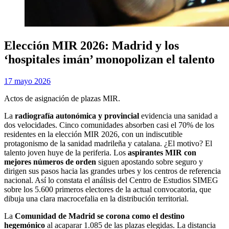
Elección MIR 2026: Madrid y los
‘hospitales imán’ monopolizan el talento
Publicada
por
17 mayo 2026
Examen MIR
el
Actos de asignación de plazas MIR.
La
radiografía autonómica y provincial
evidencia una sanidad a
dos velocidades. Cinco comunidades absorben casi el 70% de los
residentes en la elección MIR 2026, con un indiscutible
protagonismo de la sanidad madrileña y catalana. ¿El motivo? El
talento joven huye de la periferia. Los
aspirantes MIR con
mejores números de orden
siguen apostando sobre seguro y
dirigen sus pasos hacia las grandes urbes y los centros de referencia
nacional. Así lo constata el análisis del Centro de Estudios SIMEG
sobre los 5.600 primeros electores de la actual convocatoria, que
dibuja una clara macrocefalia en la distribución territorial.
La
Comunidad de Madrid se corona como el destino
hegemónico
al acaparar 1.085 de las plazas elegidas. La distancia