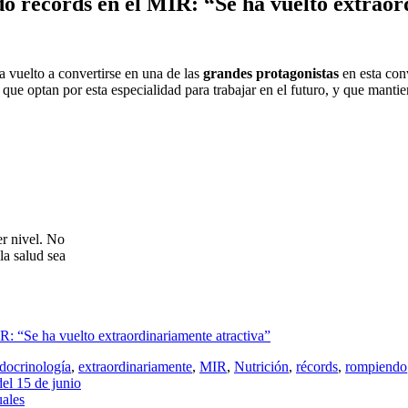
o récords en el MIR: “Se ha vuelto extraor
 vuelto a convertirse en una de las
grandes protagonistas
en esta con
que optan por esta especialidad para trabajar en el futuro, y que mant
er nivel. No
la salud sea
: “Se ha vuelto extraordinariamente atractiva”
docrinología
,
extraordinariamente
,
MIR
,
Nutrición
,
récords
,
rompiendo
del 15 de junio
uales