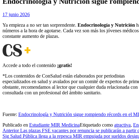
Endocrinología y Nutrición sigue rompiend
Publicada
por
17 junio 2026
Examen MIR
el
Ya empieza a no ser tan sorprendente.
Endocrinología y Nutrición
ha
números a la hora de agotarse. Cada vez son más los jóvenes médicos 
constante aumento de plazas.
Accede a todo el contenido
¡gratis!
*Los contenidos de ConSalud están elaborados por periodistas
especializados en salud y avalados por un comité de expertos de prim
obstante, recomendamos al lector que cualquier duda relacionada con 
consultada con un profesional del ámbito sanitario.
Fuente:
Endocrinología y Nutrición sigue rompiendo récords en el MIR
Publicado en
Estudiante MIR Medicina
Etiquetado como
atractiva
,
En
Navegación
Anterior
Las plazas FSE vacantes por renuncia se publicarán a partir 
Sig
Salud Pública llega a la repesca MIR empujada por sueldos desig