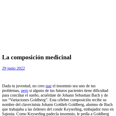
La composición medicinal
Publicada
por
29 junio 2022
el
Dada tu juventud, no creo
que
el insomnio sea uno de tus
problemas,
pero
si alguno de tus futuros pacientes tiene dificultad
para conciliar el sueño, acuérdate de Johann Sebastian Bach y de
sus “Variaciones Goldberg”. Esta célebre composición recibe su
nombre del clavecinista Johann Gottlieb Goldberg, alumno de Bach
que trabajaba a las órdenes del conde Keyserling, embajador ruso en
Sajonia. Como Keyserling padecía insomnio, le pedía a Goldberg