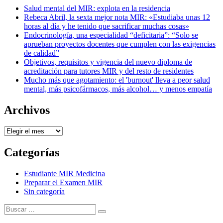
Salud mental del MIR: explota en la residencia
Rebeca Abril, la sexta mejor nota MIR: «Estudiaba unas 12
horas al día y he tenido que sacrificar muchas cosas»
Endocrinología, una especialidad “deficitaria”: “Solo se
aprueban proyectos docentes que cumplen con las exigencias
de calidad”
Objetivos, requisitos y vigencia del nuevo diploma de
acreditación para tutores MIR y del resto de residentes
Mucho más que agotamiento: el 'burnout' lleva a peor salud
mental, más psicofármacos, más alcohol… y menos empatía
Archivos
Archivos
Categorías
Estudiante MIR Medicina
Preparar el Examen MIR
Sin categoría
Buscar:
Buscar
Tema Amphibious de
TemplatePocket
⋅
Funciona con
WordPress