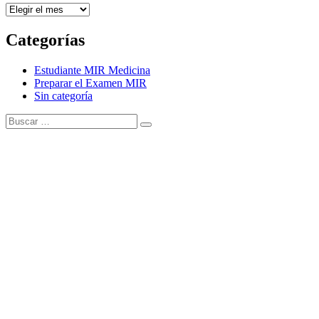
Archivos
Categorías
Estudiante MIR Medicina
Preparar el Examen MIR
Sin categoría
Buscar:
Buscar
Tema Amphibious de
TemplatePocket
⋅
Funciona con
WordPress