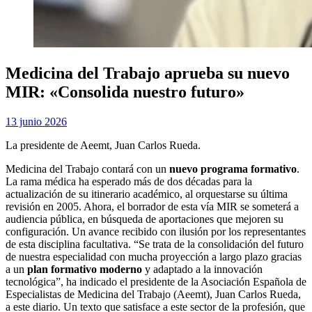
Medicina del Trabajo aprueba su nuevo
MIR: «Consolida nuestro futuro»
Publicada
por
13 junio 2026
Examen MIR
el
La presidente de Aeemt, Juan Carlos Rueda.
Medicina del Trabajo contará con un
nuevo programa formativo
.
La rama médica ha esperado más de dos décadas para la
actualización de su itinerario académico, al orquestarse su última
revisión en 2005. Ahora, el borrador de esta vía MIR se someterá a
audiencia pública, en búsqueda de aportaciones que mejoren su
configuración. Un avance recibido con ilusión por los representantes
de esta disciplina facultativa. “Se trata de la consolidación del futuro
de nuestra especialidad con mucha proyección a largo plazo gracias
a un
plan formativo moderno
y adaptado a la innovación
tecnológica”, ha indicado el presidente de la Asociación Española de
Especialistas de Medicina del Trabajo (Aeemt), Juan Carlos Rueda,
a este diario. Un texto que satisface a este sector de la profesión, que