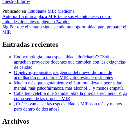
nuestro futuro»
Publicado en
Estudiante MIR Medicina
Navegación
Anterior
La última plaza MIR tiene sus «habituales»: cuatro
unidades docentes repiten en 24 años
de
Sig
Por qué el verano sigue siendo una oportunidad para preparar el
entradas
MIR
Entradas recientes
Endocrinología, una especialidad “deficitaria”: “Solo se
aprueban proyectos docentes que cumplen con las exigencias
de calidad”
Objetivos, requisitos y vigencia del nuevo diploma de
acreditación para tutores MIR y del resto de residentes
Mucho más que agotamiento: el 'burnout' lleva a peor salud
mental, más psicofármacos, más alcohol… y menos empatía
Caballero celebra que Sanidad abra la puerta a recuperar Vigo
como sede de las pruebas MIR
¿Cuáles van a ser las especialidades MIR con más y menos
paro dentro de dos años?
Archivos