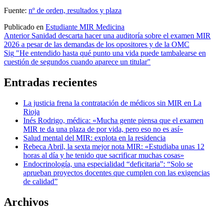
Fuente:
nº de orden, resultados y plaza
Publicado en
Estudiante MIR Medicina
Navegación
Anterior
Sanidad descarta hacer una auditoría sobre el examen MIR
2026 a pesar de las demandas de los opositores y de la OMC
de
Sig
"He entendido hasta qué punto una vida puede tambalearse en
entradas
cuestión de segundos cuando aparece un titular"
Entradas recientes
La justicia frena la contratación de médicos sin MIR en La
Rioja
Inés Rodrigo, médica: «Mucha gente piensa que el examen
MIR te da una plaza de por vida, pero eso no es así»
Salud mental del MIR: explota en la residencia
Rebeca Abril, la sexta mejor nota MIR: «Estudiaba unas 12
horas al día y he tenido que sacrificar muchas cosas»
Endocrinología, una especialidad “deficitaria”: “Solo se
aprueban proyectos docentes que cumplen con las exigencias
de calidad”
Archivos