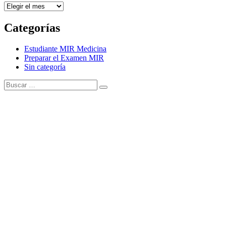
Archivos
Categorías
Estudiante MIR Medicina
Preparar el Examen MIR
Sin categoría
Buscar:
Buscar
Tema Amphibious de
TemplatePocket
⋅
Funciona con
WordPress