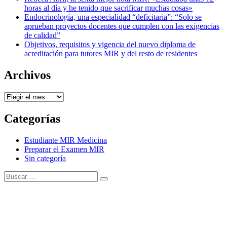
horas al día y he tenido que sacrificar muchas cosas»
Endocrinología, una especialidad “deficitaria”: “Solo se
aprueban proyectos docentes que cumplen con las exigencias
de calidad”
Objetivos, requisitos y vigencia del nuevo diploma de
acreditación para tutores MIR y del resto de residentes
Archivos
Archivos
Categorías
Estudiante MIR Medicina
Preparar el Examen MIR
Sin categoría
Buscar:
Buscar
Tema Amphibious de
TemplatePocket
⋅
Funciona con
WordPress