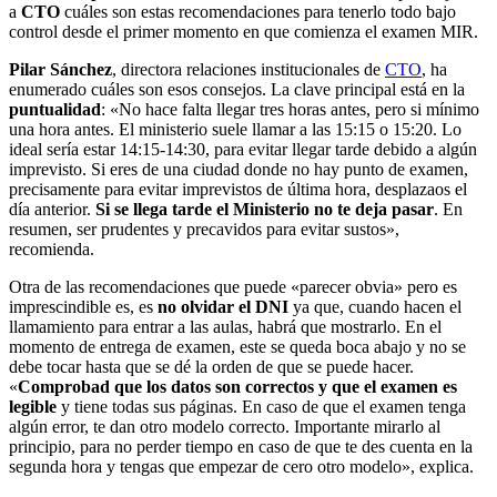
a
CTO
cuáles son estas recomendaciones para tenerlo todo bajo
control desde el primer momento en que comienza el examen MIR.
Pilar Sánchez
, directora relaciones institucionales de
CTO
, ha
enumerado cuáles son esos consejos. La clave principal está en la
puntualidad
: «No hace falta llegar tres horas antes, pero si mínimo
una hora antes. El ministerio suele llamar a las 15:15 o 15:20. Lo
ideal sería estar 14:15-14:30, para evitar llegar tarde debido a algún
imprevisto. Si eres de una ciudad donde no hay punto de examen,
precisamente para evitar imprevistos de última hora, desplazaos el
día anterior.
Si se llega tarde el Ministerio no te deja pasar
. En
resumen, ser prudentes y precavidos para evitar sustos»,
recomienda.
Otra de las recomendaciones que puede «parecer obvia» pero es
imprescindible es, es
no olvidar el DNI
ya que, cuando hacen el
llamamiento para entrar a las aulas, habrá que mostrarlo. En el
momento de entrega de examen, este se queda boca abajo y no se
debe tocar hasta que se dé la orden de que se puede hacer.
«
Comprobad que los datos son correctos y que el examen es
legible
y tiene todas sus páginas. En caso de que el examen tenga
algún error, te dan otro modelo correcto. Importante mirarlo al
principio, para no perder tiempo en caso de que te des cuenta en la
segunda hora y tengas que empezar de cero otro modelo», explica.