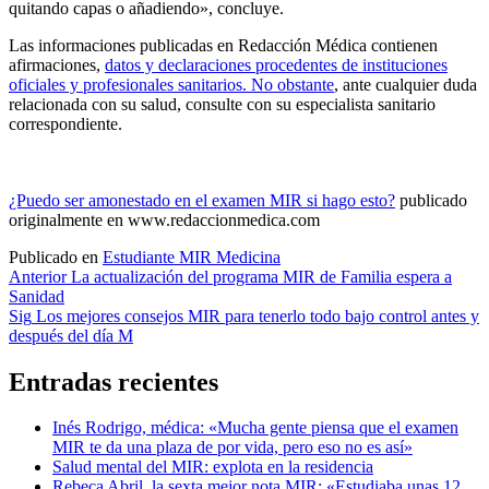
quitando capas o añadiendo», concluye.
Las informaciones publicadas en Redacción Médica contienen
afirmaciones,
datos y declaraciones procedentes de instituciones
oficiales y profesionales sanitarios. No obstante
, ante cualquier duda
relacionada con su salud, consulte con su especialista sanitario
correspondiente.
¿Puedo ser amonestado en el examen MIR si hago esto?
publicado
originalmente en www.redaccionmedica.com
Publicado en
Estudiante MIR Medicina
Navegación
Anterior
La actualización del programa MIR de Familia espera a
Sanidad
de
Sig
Los mejores consejos MIR para tenerlo todo bajo control antes y
entradas
después del día M
Entradas recientes
Inés Rodrigo, médica: «Mucha gente piensa que el examen
MIR te da una plaza de por vida, pero eso no es así»
Salud mental del MIR: explota en la residencia
Rebeca Abril, la sexta mejor nota MIR: «Estudiaba unas 12