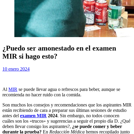
¿Puedo ser amonestado en el examen
MIR si hago esto?
Publicada
por
10 enero 2024
Examen MIR
el
Al
MIR
se puede llevar agua o refrescos para beber, aunque se
recomienda no hacer ruido con la comida.
Son muchos los consejos y recomendaciones que los aspirantes MIR
están recibiendo de cara a preparar sus últimas sesiones de estudio
antes del
examen MIR
2024
. Sin embargo, no todos conocen
cuáles son los «trucos» y sugerencias a seguir el propio día D. ¿Qué
deben llevar consigo los aspirantes?,
¿se puede comer y beber
durante la prueba?
En
Redacción Médica
hemos recopilado junto