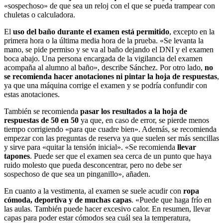
«sospechoso» de que sea un reloj con el que se pueda trampear con
chuletas o calculadora.
El
uso del baño durante el examen está permitido
, excepto en la
primera hora o la última media hora de la prueba. «Se levanta la
mano, se pide permiso y se va al baño dejando el DNI y el examen
boca abajo. Una persona encargada de la vigilancia del examen
acompaña al alumno al baño», describe Sánchez. Por otro lado,
no
se recomienda hacer anotaciones ni pintar la hoja de respuestas
,
ya que una máquina corrige el examen y se podría confundir con
estas anotaciones.
También se recomienda
pasar los resultados a la hoja de
respuestas de 50 en 50
ya que, en caso de error, se pierde menos
tiempo corrigiendo «para que cuadre bien». Además, se recomienda
empezar con las preguntas de reserva ya que suelen ser más sencillas
y sirve para «quitar la tensión inicial». «Se recomienda
llevar
tapones
. Puede ser que el examen sea cerca de un punto que haya
ruido molesto que pueda desconcentrar, pero no debe ser
sospechoso de que sea un pinganillo», añaden.
En cuanto a la vestimenta, al examen se suele acudir con
ropa
cómoda, deportiva y de muchas capas
. «Puede que haga frío en
las aulas. También puede hacer excesivo calor. En resumen, llevar
capas para poder estar cómodos sea cuál sea la temperatura,