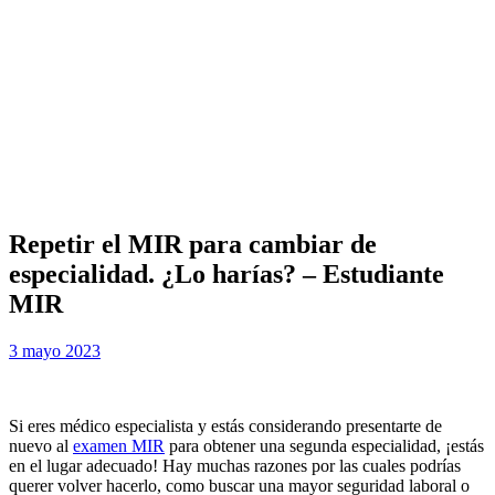
Repetir el MIR para cambiar de
especialidad. ¿Lo harías? – Estudiante
MIR
Publicada
por
3 mayo 2023
Examen MIR
el
Si eres médico especialista y estás considerando presentarte de
nuevo al
examen MIR
para obtener una segunda especialidad, ¡estás
en el lugar adecuado! Hay muchas razones por las cuales podrías
querer volver hacerlo, como buscar una mayor seguridad laboral o