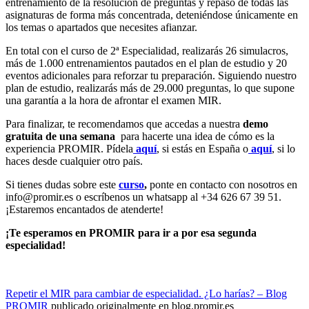
entrenamiento de la resolución de preguntas y repaso de todas las
asignaturas de forma más concentrada, deteniéndose únicamente en
los temas o apartados que necesites afianzar.
En total con el curso de 2ª Especialidad, realizarás 26 simulacros,
más de 1.000 entrenamientos pautados en el plan de estudio y 20
eventos adicionales para reforzar tu preparación. Siguiendo nuestro
plan de estudio, realizarás más de 29.000 preguntas, lo que supone
una garantía a la hora de afrontar el examen MIR.
Para finalizar, te recomendamos que accedas a nuestra
demo
gratuita de una semana
para hacerte una idea de cómo es la
experiencia PROMIR. Pídela
aquí
, si estás en España o
aquí
, si lo
haces desde cualquier otro país.
Si tienes dudas sobre este
curso
,
ponte en contacto con nosotros en
info@promir.es
o escríbenos un whatsapp al +34 626 67 39 51.
¡Estaremos encantados de atenderte!
¡Te esperamos en PROMIR para ir a por esa segunda
especialidad!
Repetir el MIR para cambiar de especialidad. ¿Lo harías? – Blog
PROMIR
publicado originalmente en blog.promir.es