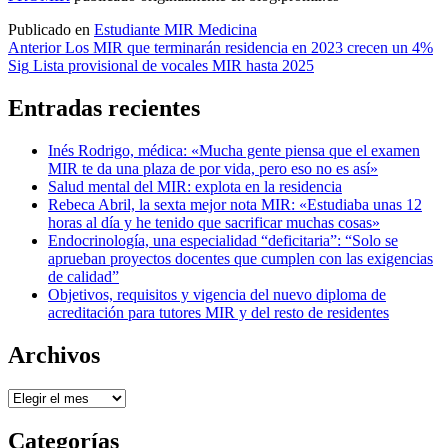
Publicado en
Estudiante MIR Medicina
Navegación
Anterior
Los MIR que terminarán residencia en 2023 crecen un 4%
Sig
Lista provisional de vocales MIR hasta 2025
de
entradas
Entradas recientes
Inés Rodrigo, médica: «Mucha gente piensa que el examen
MIR te da una plaza de por vida, pero eso no es así»
Salud mental del MIR: explota en la residencia
Rebeca Abril, la sexta mejor nota MIR: «Estudiaba unas 12
horas al día y he tenido que sacrificar muchas cosas»
Endocrinología, una especialidad “deficitaria”: “Solo se
aprueban proyectos docentes que cumplen con las exigencias
de calidad”
Objetivos, requisitos y vigencia del nuevo diploma de
acreditación para tutores MIR y del resto de residentes
Archivos
Archivos
Categorías