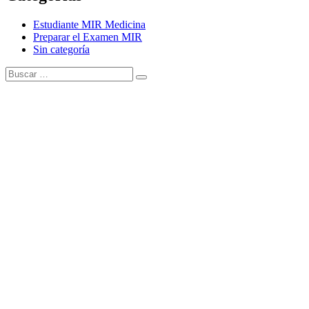
Estudiante MIR Medicina
Preparar el Examen MIR
Sin categoría
Buscar:
Buscar
Tema Amphibious de
TemplatePocket
⋅
Funciona con
WordPress