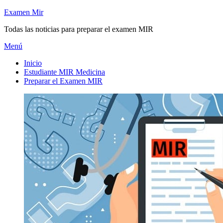
Saltar
Examen Mir
al
Todas las noticias para preparar el examen MIR
contenido
Menú
Inicio
Estudiante MIR Medicina
Preparar el Examen MIR