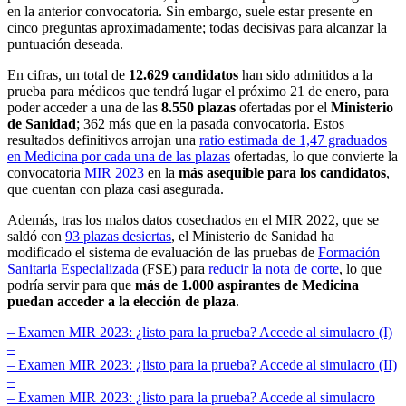
en la anterior convocatoria. Sin embargo, suele estar presente en
cinco preguntas aproximadamente; todas decisivas para alcanzar la
puntuación deseada.
En cifras, un total de
12.629 candidatos
han sido admitidos a la
prueba para médicos que tendrá lugar el próximo 21 de enero, para
poder acceder a una de las
8.550 plazas
ofertadas por el
Ministerio
de Sanidad
; 362 más que en la pasada convocatoria. Estos
resultados definitivos arrojan una
ratio estimada de 1,47 graduados
en Medicina por cada una de las plazas
ofertadas, lo que convierte la
convocatoria
MIR 2023
en la
más asequible para los candidatos
,
que cuentan con plaza casi asegurada.
Además, tras los malos datos cosechados en el MIR 2022, que se
saldó con
93 plazas desiertas
, el Ministerio de Sanidad ha
modificado el sistema de evaluación de las pruebas de
Formación
Sanitaria Especializada
(FSE) para
reducir la nota de corte
, lo que
podría servir para que
más de 1.000 aspirantes de Medicina
puedan acceder a la elección de plaza
.
– Examen MIR 2023: ¿listo para la prueba? Accede al simulacro (I)
–
– Examen MIR 2023: ¿listo para la prueba? Accede al simulacro (II)
–
– Examen MIR 2023: ¿listo para la prueba? Accede al simulacro