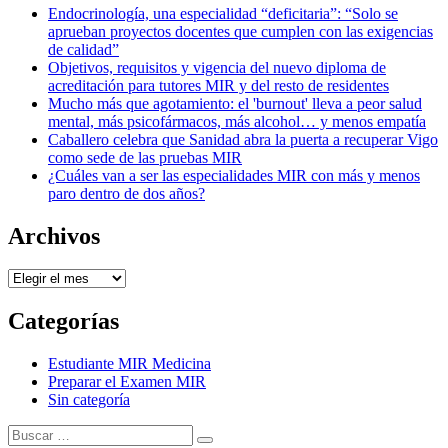
Endocrinología, una especialidad “deficitaria”: “Solo se
aprueban proyectos docentes que cumplen con las exigencias
de calidad”
Objetivos, requisitos y vigencia del nuevo diploma de
acreditación para tutores MIR y del resto de residentes
Mucho más que agotamiento: el 'burnout' lleva a peor salud
mental, más psicofármacos, más alcohol… y menos empatía
Caballero celebra que Sanidad abra la puerta a recuperar Vigo
como sede de las pruebas MIR
¿Cuáles van a ser las especialidades MIR con más y menos
paro dentro de dos años?
Archivos
Archivos
Categorías
Estudiante MIR Medicina
Preparar el Examen MIR
Sin categoría
Buscar:
Buscar