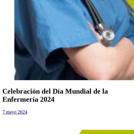
Celebración del Día Mundial de la
Enfermería 2024
Publicada
por
7 mayo 2024
Examen MIR
el