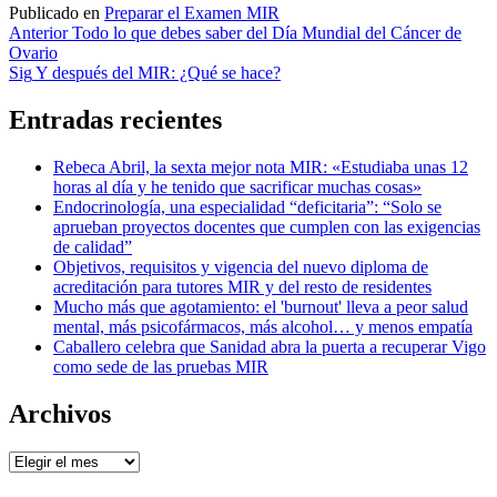
Publicado en
Preparar el Examen MIR
Navegación
Anterior
Todo lo que debes saber del Día Mundial del Cáncer de
Ovario
de
Sig
Y después del MIR: ¿Qué se hace?
entradas
Entradas recientes
Rebeca Abril, la sexta mejor nota MIR: «Estudiaba unas 12
horas al día y he tenido que sacrificar muchas cosas»
Endocrinología, una especialidad “deficitaria”: “Solo se
aprueban proyectos docentes que cumplen con las exigencias
de calidad”
Objetivos, requisitos y vigencia del nuevo diploma de
acreditación para tutores MIR y del resto de residentes
Mucho más que agotamiento: el 'burnout' lleva a peor salud
mental, más psicofármacos, más alcohol… y menos empatía
Caballero celebra que Sanidad abra la puerta a recuperar Vigo
como sede de las pruebas MIR
Archivos
Archivos