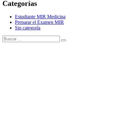
Categorías
Estudiante MIR Medicina
Preparar el Examen MIR
Sin categoría
Buscar:
Buscar
Tema Amphibious de
TemplatePocket
⋅
Funciona con
WordPress