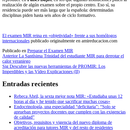
realización de algún examen sobre el propio centro. Eso sí, su
residencia puede ser más larga que la española: determinadas
disciplinas piden hasta seis años de ciclo formativo.
El examen MIR reina en «objetividad» frente a sus homólogos
internacionales
publicado originalmente en amireducacion.com
Publicado en
Preparar el Examen MIR
Navegación
Anterior
La Santísima Trinidad del estudiante MIR para derrotar el
calor veraniego
de
Sig
Descubre las nuevas herramientas de PROMIR: Los
entradas
Imperdibles y las Vídeo Explicaciones (II)
Entradas recientes
Rebeca Abril, la sexta mejor nota MIR: «Estudiaba unas 12
horas al día y he tenido que sacrificar muchas cosas»
Endocrinología, una especialidad “deficitaria”: “Solo se
aprueban proyectos docentes que cumplen con las exigencias
de calidad”
Objetivos, requisitos y vigencia del nuevo diploma de
acreditación para tutores MIR y del resto de residentes