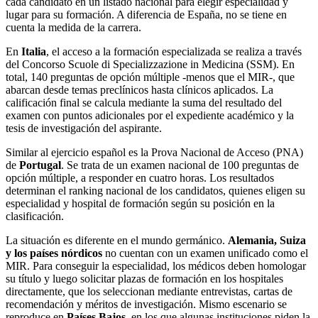
cada candidato en un listado nacional para elegir especialidad y
lugar para su formación. A diferencia de España, no se tiene en
cuenta la medida de la carrera.
En
Italia
, el acceso a la formación especializada se realiza a través
del Concorso Scuole di Specializzazione in Medicina (SSM). En
total, 140 preguntas de opción múltiple -menos que el MIR-, que
abarcan desde temas preclínicos hasta clínicos aplicados. La
calificación final se calcula mediante la suma del resultado del
examen con puntos adicionales por el expediente académico y la
tesis de investigación del aspirante.
Similar al ejercicio español es la Prova Nacional de Acceso (PNA)
de
Portugal
. Se trata de un examen nacional de 100 preguntas de
opción múltiple, a responder en cuatro horas. Los resultados
determinan el ranking nacional de los candidatos, quienes eligen su
especialidad y hospital de formación según su posición en la
clasificación.
La situación es diferente en el mundo germánico.
Alemania, Suiza
y los países nórdicos
no cuentan con un examen unificado como el
MIR. Para conseguir la especialidad, los médicos deben homologar
su título y luego solicitar plazas de formación en los hospitales
directamente, que los seleccionan mediante entrevistas, cartas de
recomendación y méritos de investigación. Mismo escenario se
reproduce en
Países Bajos
, en los que algunas instituciones piden la