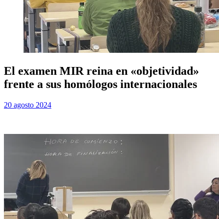
El examen MIR reina en «objetividad»
frente a sus homólogos internacionales
Publicada
por
20 agosto 2024
Examen MIR
el