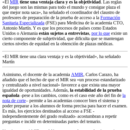
«El
MIR
tiene una ventaja clara y es la objetividad
. Las reglas
del juego son las mismas para todo el mundo y consigue plaza el
que mejor nota saca», ha señalado el coordinador del claustro de
profesores de preparación de la prueba de acceso a la
Formación
Sanitaria Especializada
(FSE) para Medicina de la academia CTO,
Antonio Martín. Y es que los procesos de países como Estados
Unidos o Alemania
están sujetos a entrevistas
,
por lo que
existe un
cierto componente de subjetividad, que dificulta que se mantengan
ciertos niveles de equidad en la obtención de plazas médicas.
«El MIR tiene una clara ventaja y es la objetividad», ha señalado
Martín
Asimismo, el docente de la academia
AMIR
, Carlos Carazo, ha
añadido que el hecho de que el MIR sea «un proceso estandarizado
y centralizado a nivel nacional» favorece a que exista una mayor
igualdad de oportunidades. Además,
la estabilidad de la prueba
española
-pese a los cambios, como es el caso este año del fin de
la
nota de corte
– permite a las academias conocer bien el sistema y
poder preparar a los alumnos de forma precisa para hacer el examen.
Es más, los ejercicios destinados al acceso a FSE -
independientemente del grado realizado- acostumbran a repetir
preguntas e incidir en determinadas partes del temario.