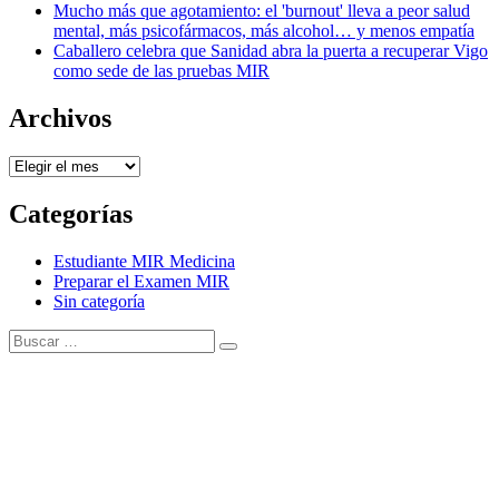
Mucho más que agotamiento: el 'burnout' lleva a peor salud
mental, más psicofármacos, más alcohol… y menos empatía
Caballero celebra que Sanidad abra la puerta a recuperar Vigo
como sede de las pruebas MIR
Archivos
Archivos
Categorías
Estudiante MIR Medicina
Preparar el Examen MIR
Sin categoría
Buscar:
Buscar
Tema Amphibious de
TemplatePocket
⋅
Funciona con
WordPress