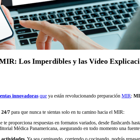
IR: Los Imperdibles y las Vídeo Explicacio
entas innovadoras
que
ya están revolucionando preparación
MIR
:
MI
 24/7
para que nunca te sientas solo en tu camino hacia el MIR:
e te proporciona respuestas en formatos variados, desde flashcards has
ditorial Médica Panamericana, asegurando en todo momento una fuente 
 actividades
. Ya sea caminando, corriendo o cocinando, podrás repasar