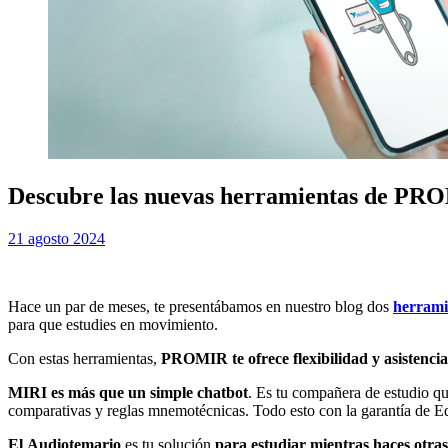
Descubre las nuevas herramientas de PROM
Publicada
por
21 agosto 2024
Examen MIR
el
Hace un par de meses, te presentábamos en nuestro blog dos
herrami
para que estudies en movimiento.
Con estas herramientas,
PROMIR te ofrece flexibilidad y asistencia
MIRI
es más que un simple chatbot
. Es tu compañera de estudio qu
comparativas y reglas mnemotécnicas. Todo esto con la garantía de E
El
Audiotemario
es tu solución
para estudiar mientras haces otras