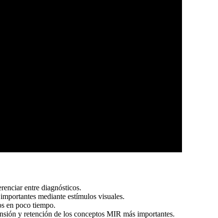
renciar entre diagnósticos.
mportantes mediante estímulos visuales.
os en poco tiempo.
ensión y retención de los conceptos MIR más importantes.