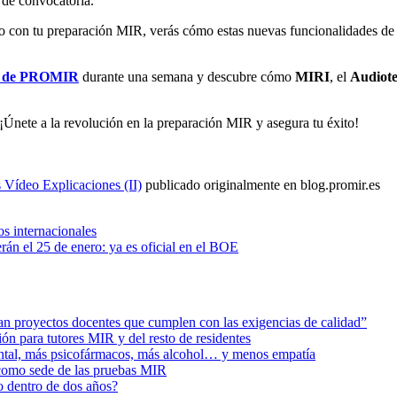
 de convocatoria.
to con tu preparación MIR, verás cómo estas nuevas funcionalidades de 
de PROMIR
durante una semana y descubre cómo
MIRI
, el
Audiot
Únete a la revolución en la preparación MIR y asegura tu éxito!
Vídeo Explicaciones (II)
publicado originalmente en blog.promir.es
s internacionales
án el 25 de enero: ya es oficial en el BOE
ban proyectos docentes que cumplen con las exigencias de calidad”
ión para tutores MIR y del resto de residentes
ental, más psicofármacos, más alcohol… y menos empatía
 como sede de las pruebas MIR
o dentro de dos años?