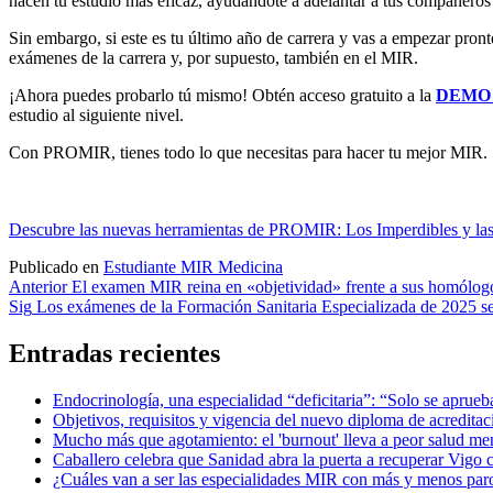
hacen tu estudio más eficaz, ayudándote a adelantar a tus compañeros
Sin embargo, si este es tu último año de carrera y vas a empezar pron
exámenes de la carrera y, por supuesto, también en el MIR.
¡Ahora puedes probarlo tú mismo! Obtén acceso gratuito a la
DEMO 
estudio al siguiente nivel.
Con PROMIR, tienes todo lo que necesitas para hacer tu mejor MIR. ¡
Descubre las nuevas herramientas de PROMIR: Los Imperdibles y las 
Publicado en
Estudiante MIR Medicina
Navegación
Anterior
El examen MIR reina en «objetividad» frente a sus homólogo
Sig
Los exámenes de la Formación Sanitaria Especializada de 2025 ser
de
entradas
Entradas recientes
Endocrinología, una especialidad “deficitaria”: “Solo se aprue
Objetivos, requisitos y vigencia del nuevo diploma de acreditac
Mucho más que agotamiento: el 'burnout' lleva a peor salud m
Caballero celebra que Sanidad abra la puerta a recuperar Vigo
¿Cuáles van a ser las especialidades MIR con más y menos par