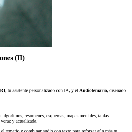
nes (II)
RI
, tu asistente personalizado con IA, y el
Audiotemario
, diseñado
ta algoritmos, resúmenes, esquemas, mapas mentales, tablas
veraz y actualizada.
 el temario y combinar audio con texto para reforzar aún más tu