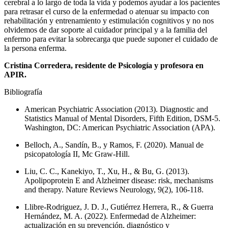
cerebral a lo largo de toda la vida y podemos ayudar a los pacientes
para retrasar el curso de la enfermedad o atenuar su impacto con
rehabilitación y entrenamiento y estimulación cognitivos y no nos
olvidemos de dar soporte al cuidador principal y a la familia del
enfermo para evitar la sobrecarga que puede suponer el cuidado de
la persona enferma.
Cristina Corredera, residente de Psicología y profesora en
APIR.
Bibliografía
American Psychiatric Association (2013). Diagnostic and
Statistics Manual of Mental Disorders, Fifth Edition, DSM-5.
Washington, DC: American Psychiatric Association (APA).
Belloch, A., Sandín, B., y Ramos, F. (2020). Manual de
psicopatología II, Mc Graw-Hill.
Liu, C. C., Kanekiyo, T., Xu, H., & Bu, G. (2013).
Apolipoprotein E and Alzheimer disease: risk, mechanisms
and therapy. Nature Reviews Neurology, 9(2), 106-118.
Llibre-Rodriguez, J. D. J., Gutiérrez Herrera, R., & Guerra
Hernández, M. A. (2022). Enfermedad de Alzheimer:
actualización en su prevención, diagnóstico y