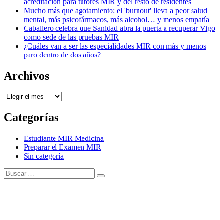
acreditación para tutores MIR y del resto de residentes
Mucho más que agotamiento: el 'burnout' lleva a peor salud
mental, más psicofármacos, más alcohol… y menos empatía
Caballero celebra que Sanidad abra la puerta a recuperar Vigo
como sede de las pruebas MIR
¿Cuáles van a ser las especialidades MIR con más y menos
paro dentro de dos años?
Archivos
Archivos
Categorías
Estudiante MIR Medicina
Preparar el Examen MIR
Sin categoría
Buscar:
Buscar
Tema Amphibious de
TemplatePocket
⋅
Funciona con
WordPress