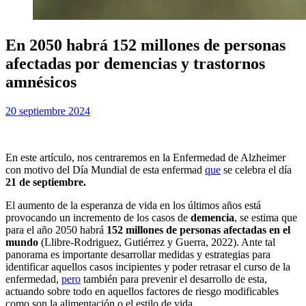
En 2050 habrá 152 millones de personas
afectadas por demencias y trastornos
amnésicos
Publicada
por
20 septiembre 2024
Examen MIR
el
En este artículo, nos centraremos en la Enfermedad de Alzheimer
con motivo del Día Mundial de esta enfermad
que
se celebra el día
21 de septiembre.
El aumento de la esperanza de vida en los últimos años está
provocando un incremento de los casos de
demencia
, se estima que
para el año 2050 habrá
152 millones de personas afectadas en el
mundo
(Llibre-Rodriguez, Gutiérrez y Guerra, 2022). Ante tal
panorama es importante desarrollar medidas y estrategias para
identificar aquellos casos incipientes y poder retrasar el curso de la
enfermedad,
pero
también para prevenir el desarrollo de esta,
actuando sobre todo en aquellos factores de riesgo modificables
como son la alimentación o el estilo de vida.