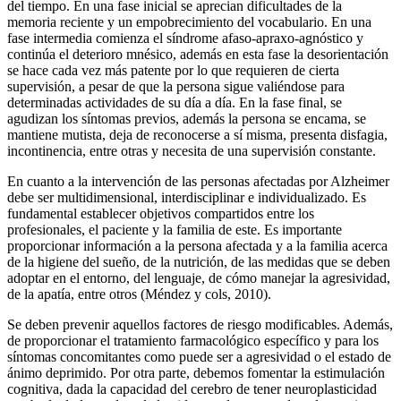
del tiempo. En una fase inicial se aprecian dificultades de la
memoria reciente y un empobrecimiento del vocabulario. En una
fase intermedia comienza el síndrome afaso-apraxo-agnóstico y
continúa el deterioro mnésico, además en esta fase la desorientación
se hace cada vez más patente por lo que requieren de cierta
supervisión, a pesar de que la persona sigue valiéndose para
determinadas actividades de su día a día. En la fase final, se
agudizan los síntomas previos, además la persona se encama, se
mantiene mutista, deja de reconocerse a sí misma, presenta disfagia,
incontinencia, entre otras y necesita de una supervisión constante.
En cuanto a la intervención de las personas afectadas por Alzheimer
debe ser multidimensional, interdisciplinar e individualizado. Es
fundamental establecer objetivos compartidos entre los
profesionales, el paciente y la familia de este. Es importante
proporcionar información a la persona afectada y a la familia acerca
de la higiene del sueño, de la nutrición, de las medidas que se deben
adoptar en el entorno, del lenguaje, de cómo manejar la agresividad,
de la apatía, entre otros (Méndez y cols, 2010).
Se deben prevenir aquellos factores de riesgo modificables. Además,
de proporcionar el tratamiento farmacológico específico y para los
síntomas concomitantes como puede ser a agresividad o el estado de
ánimo deprimido. Por otra parte, debemos fomentar la estimulación
cognitiva, dada la capacidad del cerebro de tener neuroplasticidad