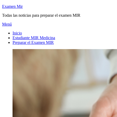
Saltar
Examen Mir
al
Todas las noticias para preparar el examen MIR
contenido
Menú
Inicio
Estudiante MIR Medicina
Preparar el Examen MIR