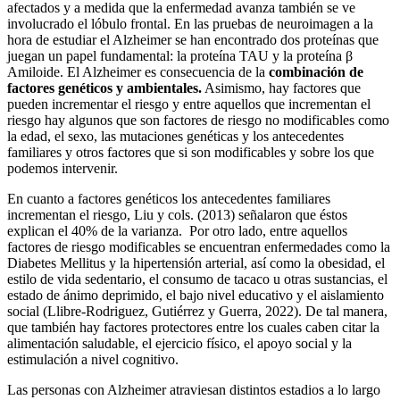
afectados y a medida que la enfermedad avanza también se ve
involucrado el lóbulo frontal. En las pruebas de neuroimagen a la
hora de estudiar el Alzheimer se han encontrado dos proteínas que
juegan un papel fundamental: la proteína TAU y la proteína β
Amiloide. El Alzheimer es consecuencia de la
combinación de
factores genéticos y ambientales.
Asimismo, hay factores que
pueden incrementar el riesgo y entre aquellos que incrementan el
riesgo hay algunos que son factores de riesgo no modificables como
la edad, el sexo, las mutaciones genéticas y los antecedentes
familiares y otros factores que si son modificables y sobre los que
podemos intervenir.
En cuanto a factores genéticos los antecedentes familiares
incrementan el riesgo, Liu y cols. (2013) señalaron que éstos
explican el 40% de la varianza. Por otro lado, entre aquellos
factores de riesgo modificables se encuentran enfermedades como la
Diabetes Mellitus y la hipertensión arterial, así como la obesidad, el
estilo de vida sedentario, el consumo de tacaco u otras sustancias, el
estado de ánimo deprimido, el bajo nivel educativo y el aislamiento
social (Llibre-Rodriguez, Gutiérrez y Guerra, 2022). De tal manera,
que también hay factores protectores entre los cuales caben citar la
alimentación saludable, el ejercicio físico, el apoyo social y la
estimulación a nivel cognitivo.
Las personas con Alzheimer atraviesan distintos estadios a lo largo