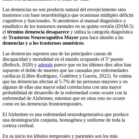
Las demencias no son producto natural del envejecimiento sino
trastornos con base neurobiológica que ocasionan múltiples déficits
cognitivos y funcionales. Si atendemos al manual diagnóstico y
estadístico de los trastornos mentales en su quinta versión (DSM-5)
el
término demencia desaparece
y utiliza la categoría diagnóstica
de
Trastorno Neurocognitivo Mayor
para hace alusión a las
demencias y a los trastornos amnésicos
.
Las demencias suponen una de las principales causas de
discapacidad y mortalidad en el mundo ocupando el 5º puesto
(Belloch, 2020) y
además
parece que en los últimos diez años han
supuesto el doble de muertes que las causadas por enfermedades
cardíacas (Llibre-Rodriguez, Gutiérrez y Guerra, 2022). Se estima
que las demencias afectan al 5-7% de las personas mayores y en
algunas de ellas una mayor edad correlaciona con una mayor
probabilidad de desarrollo de la enfermedad como ocurre con la
enfermedad de Alzheimer, mientras que en otras esto no ocurre
como en las demencias frontotemporales.
El Alzheimer es una enfermedad neurodegenerativa que produce
una desintegración conjunta, homogénea y uniforme de toda la
corteza cerebral.
En su inicio los lóbulos temporales y parietales son los más