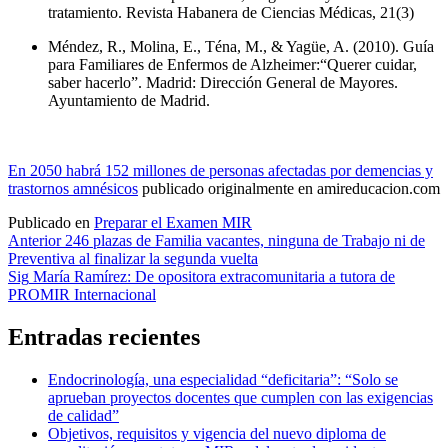
tratamiento. Revista Habanera de Ciencias Médicas, 21(3)
Méndez, R., Molina, E., Téna, M., & Yagüe, A. (2010). Guía
para Familiares de Enfermos de Alzheimer:“Querer cuidar,
saber hacerlo”. Madrid: Dirección General de Mayores.
Ayuntamiento de Madrid.
En 2050 habrá 152 millones de personas afectadas por demencias y
trastornos amnésicos
publicado originalmente en amireducacion.com
Publicado en
Preparar el Examen MIR
Navegación
Anterior
246 plazas de Familia vacantes, ninguna de Trabajo ni de
Preventiva al finalizar la segunda vuelta
de
Sig
María Ramírez: De opositora extracomunitaria a tutora de
entradas
PROMIR Internacional
Entradas recientes
Endocrinología, una especialidad “deficitaria”: “Solo se
aprueban proyectos docentes que cumplen con las exigencias
de calidad”
Objetivos, requisitos y vigencia del nuevo diploma de