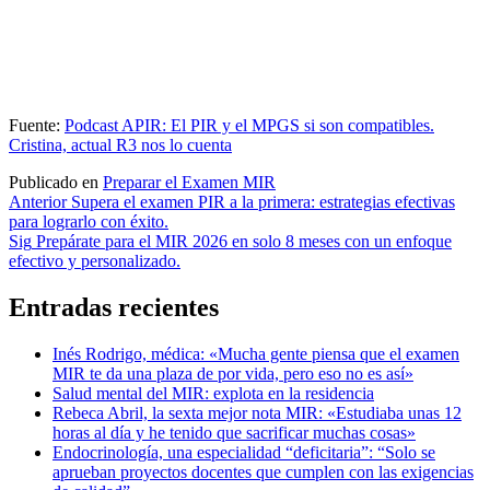
Fuente:
Podcast APIR: El PIR y el MPGS si son compatibles.
Cristina, actual R3 nos lo cuenta
Publicado en
Preparar el Examen MIR
Navegación
Anterior
Supera el examen PIR a la primera: estrategias efectivas
para lograrlo con éxito.
de
Sig
Prepárate para el MIR 2026 en solo 8 meses con un enfoque
entradas
efectivo y personalizado.
Entradas recientes
Inés Rodrigo, médica: «Mucha gente piensa que el examen
MIR te da una plaza de por vida, pero eso no es así»
Salud mental del MIR: explota en la residencia
Rebeca Abril, la sexta mejor nota MIR: «Estudiaba unas 12
horas al día y he tenido que sacrificar muchas cosas»
Endocrinología, una especialidad “deficitaria”: “Solo se
aprueban proyectos docentes que cumplen con las exigencias