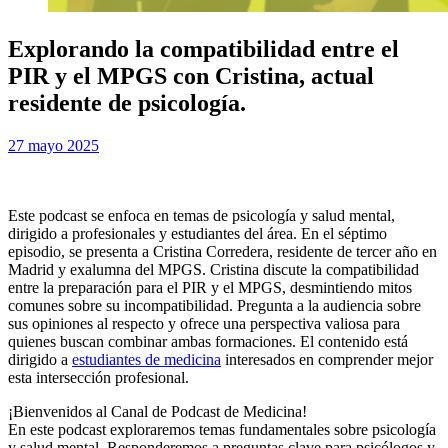
Explorando la compatibilidad entre el
PIR y el MPGS con Cristina, actual
residente de psicología.
Publicada
por
27 mayo 2025
Examen MIR
el
Este podcast se enfoca en temas de psicología y salud mental,
dirigido a profesionales y estudiantes del área. En el séptimo
episodio, se presenta a Cristina Corredera, residente de tercer año en
Madrid y exalumna del MPGS. Cristina discute la compatibilidad
entre la preparación para el PIR y el MPGS, desmintiendo mitos
comunes sobre su incompatibilidad. Pregunta a la audiencia sobre
sus opiniones al respecto y ofrece una perspectiva valiosa para
quienes buscan combinar ambas formaciones. El contenido está
dirigido a
estudiantes de medicina
interesados en comprender mejor
esta intersección profesional.
¡Bienvenidos al Canal de Podcast de Medicina!
En este podcast exploraremos temas fundamentales sobre psicología
y salud mental. Responderemos a preguntas clave para psicólogos y