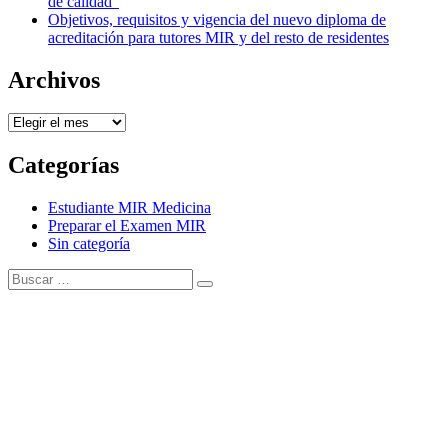
de calidad”
Objetivos, requisitos y vigencia del nuevo diploma de
acreditación para tutores MIR y del resto de residentes
Archivos
Archivos
Categorías
Estudiante MIR Medicina
Preparar el Examen MIR
Sin categoría
Buscar:
Buscar
Tema Amphibious de
TemplatePocket
⋅
Funciona con
WordPress