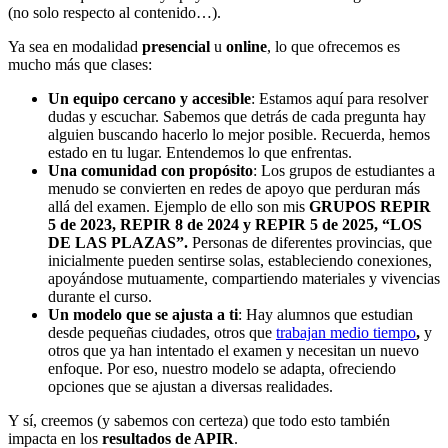
(no solo respecto al contenido…).
Ya sea en modalidad
presencial
u
online
, lo que ofrecemos es
mucho más que clases:
Un equipo cercano y accesible
: Estamos aquí para resolver
dudas y escuchar. Sabemos que detrás de cada pregunta hay
alguien buscando hacerlo lo mejor posible. Recuerda, hemos
estado en tu lugar. Entendemos lo que enfrentas.
Una comunidad con propósito
: Los grupos de estudiantes a
menudo se convierten en redes de apoyo que perduran más
allá del examen. Ejemplo de ello son mis
GRUPOS REPIR
5 de 2023, REPIR 8 de 2024 y REPIR 5 de 2025, “LOS
DE LAS PLAZAS”.
Personas de diferentes provincias, que
inicialmente pueden sentirse solas, estableciendo conexiones,
apoyándose mutuamente, compartiendo materiales y vivencias
durante el curso.
Un modelo que se ajusta a ti
: Hay alumnos que estudian
desde pequeñas ciudades, otros que
trabajan medio tiempo
,
y
otros que ya han intentado el examen y necesitan un nuevo
enfoque. Por eso, nuestro modelo se adapta, ofreciendo
opciones que se ajustan a diversas realidades.
Y sí, creemos (y sabemos con certeza) que todo esto también
impacta en los
resultados de APIR
.