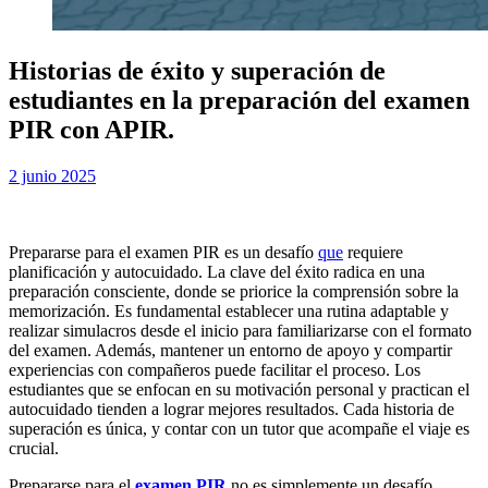
Historias de éxito y superación de
estudiantes en la preparación del examen
PIR con APIR.
Publicada
por
2 junio 2025
Examen MIR
el
Prepararse para el examen PIR es un desafío
que
requiere
planificación y autocuidado. La clave del éxito radica en una
preparación consciente, donde se priorice la comprensión sobre la
memorización. Es fundamental establecer una rutina adaptable y
realizar simulacros desde el inicio para familiarizarse con el formato
del examen. Además, mantener un entorno de apoyo y compartir
experiencias con compañeros puede facilitar el proceso. Los
estudiantes que se enfocan en su motivación personal y practican el
autocuidado tienden a lograr mejores resultados. Cada historia de
superación es única, y contar con un tutor que acompañe el viaje es
crucial.
Prepararse para el
examen PIR
no es simplemente un desafío