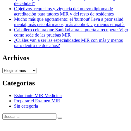
de calidad”
Objetivos, requisitos y vigencia del nuevo diploma de
acreditación para tutores MIR y del resto de residentes
Mucho más que agotamiento: el 'burnout' lleva a peor salud
mental, más psicofármacos, más alcohol… y menos empatía
Caballero celebra que Sanidad abra la puerta a recuperar Vigo
como sede de las pruebas MIR
¿Cuáles van a ser las especialidades MIR con más y menos
paro dentro de dos años?
Archivos
Archivos
Categorías
Estudiante MIR Medicina
Preparar el Examen MIR
Sin categoría
Buscar:
Buscar
Tema Amphibious de
TemplatePocket
⋅
Funciona con
WordPress