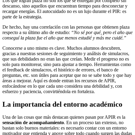
Los que logran plaza no son los que se entregan por completo sin
descanso, sino aquellos que encuentran tiempo para desconectar y
recargar energías. El autocuidado no es un lujo durante el PIR: es
parte de la estrategia.
De hecho, hay una correlación con las personas que obtienen plaza
respecto a su último año de estudio:
“No sé por qué, pero el año que
conseguí la plaza fue el año que menos estudié y más me cuidé.”
Conocerse a uno mismo es clave. Muchos alumnos descubren,
gracias a nuestras sesiones de seguimiento y análisis de simulacros,
que sus debilidades no eran las que creían. Medir el progreso no es
solo para monitorear, sino para ajustar a tiempo. Herramientas como
el feedback de simulacros, el histórico de errores, el banco de
preguntas, etc. son útiles para aceptar que no se sabe todo y que hay
áreas a mejorar. Aquí es donde entran los recursos de APIR,
enfocándose en lo que cada uno considera una debilidad y, con
esfuerzo y paciencia, convirtiéndola en fortaleza.
La importancia del entorno académico
Una de las cosas que más destacan quienes pasan por APIR es la
sensación de acompañamiento
. En un proceso tan extenso, no
bastan solo buenos materiales: es necesario contar con un entorno
motivador que entienda y apoye sobre todo cuando surgen las dudas