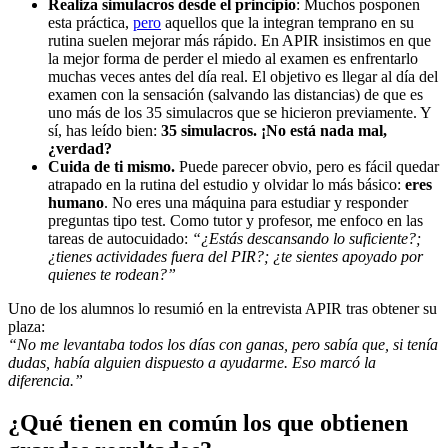
Realiza simulacros desde el principio
: Muchos posponen
esta práctica,
pero
aquellos que la integran temprano en su
rutina suelen mejorar más rápido. En APIR insistimos en que
la mejor forma de perder el miedo al examen es enfrentarlo
muchas veces antes del día real. El objetivo es llegar al día del
examen con la sensación (salvando las distancias) de que es
uno más de los 35 simulacros que se hicieron previamente. Y
sí, has leído bien:
35 simulacros. ¡No está nada mal,
¿verdad?
Cuida de ti mismo.
Puede parecer obvio, pero es fácil quedar
atrapado en la rutina del estudio y olvidar lo más básico:
eres
humano
. No eres una máquina para estudiar y responder
preguntas tipo test. Como tutor y profesor, me enfoco en las
tareas de autocuidado:
“¿Estás descansando lo suficiente?;
¿tienes actividades fuera del PIR?; ¿te sientes apoyado por
quienes te rodean?”
Uno de los alumnos lo resumió en la entrevista APIR tras obtener su
plaza:
“No me levantaba todos los días con ganas, pero sabía que, si tenía
dudas, había alguien dispuesto a ayudarme. Eso marcó la
diferencia.”
¿Qué tienen en común los que obtienen