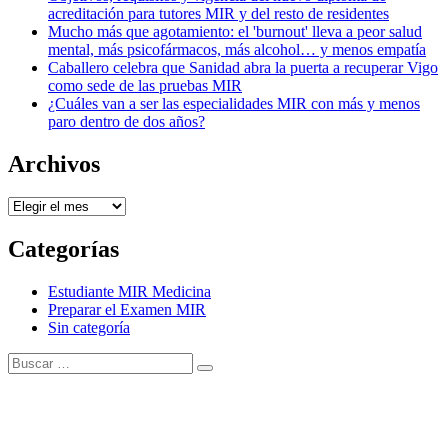
acreditación para tutores MIR y del resto de residentes
Mucho más que agotamiento: el 'burnout' lleva a peor salud
mental, más psicofármacos, más alcohol… y menos empatía
Caballero celebra que Sanidad abra la puerta a recuperar Vigo
como sede de las pruebas MIR
¿Cuáles van a ser las especialidades MIR con más y menos
paro dentro de dos años?
Archivos
Archivos
Categorías
Estudiante MIR Medicina
Preparar el Examen MIR
Sin categoría
Buscar:
Buscar
Tema Amphibious de
TemplatePocket
⋅
Funciona con
WordPress