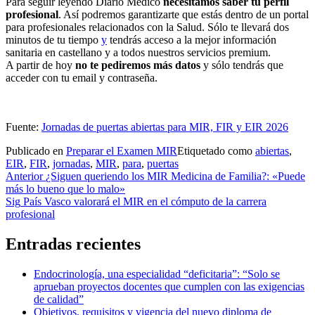
Para seguir leyendo Diario Médico
necesitamos saber tu perfil
profesional
. Así podremos garantizarte que estás dentro de un portal
para profesionales relacionados con la Salud. Sólo te llevará dos
minutos de tu tiempo
y
tendrás acceso a la mejor información
sanitaria en castellano y a todos nuestros servicios premium.
A partir de hoy
no te pediremos más datos
y sólo tendrás que
acceder con tu email y contraseña.
Fuente:
Jornadas de puertas abiertas para MIR, FIR y EIR 2026
Publicado en
Preparar el Examen MIR
Etiquetado como
abiertas
,
EIR
,
FIR
,
jornadas
,
MIR
,
para
,
puertas
Navegación
Anterior
¿Siguen queriendo los MIR Medicina de Familia?: «Puede
más lo bueno que lo malo»
de
Sig
País Vasco valorará el MIR en el cómputo de la carrera
entradas
profesional
Entradas recientes
Endocrinología, una especialidad “deficitaria”: “Solo se
aprueban proyectos docentes que cumplen con las exigencias
de calidad”
Objetivos, requisitos y vigencia del nuevo diploma de