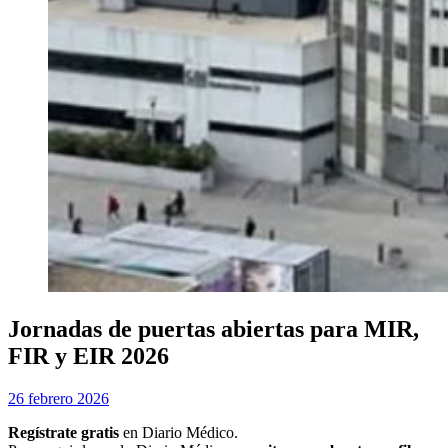
Jornadas de puertas abiertas para MIR,
FIR y EIR 2026
Publicada
por
26 febrero 2026
Examen MIR
el
Regístrate gratis
en Diario Médico.