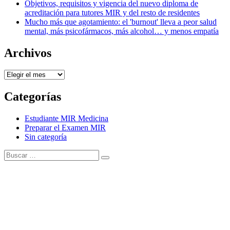
Objetivos, requisitos y vigencia del nuevo diploma de
acreditación para tutores MIR y del resto de residentes
Mucho más que agotamiento: el 'burnout' lleva a peor salud
mental, más psicofármacos, más alcohol… y menos empatía
Archivos
Archivos
Categorías
Estudiante MIR Medicina
Preparar el Examen MIR
Sin categoría
Buscar:
Buscar
Tema Amphibious de
TemplatePocket
⋅
Funciona con
WordPress