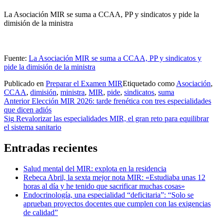
La Asociación MIR se suma a CCAA, PP y sindicatos y pide la
dimisión de la ministra
Fuente:
La Asociación MIR se suma a CCAA, PP y sindicatos y
pide la dimisión de la ministra
Publicado en
Preparar el Examen MIR
Etiquetado como
Asociación
,
CCAA
,
dimisión
,
ministra
,
MIR
,
pide
,
sindicatos
,
suma
Navegación
Anterior
Elección MIR 2026: tarde frenética con tres especialidades
que dicen adiós
de
Sig
Revalorizar las especialidades MIR, el gran reto para equilibrar
entradas
el sistema sanitario
Entradas recientes
Salud mental del MIR: explota en la residencia
Rebeca Abril, la sexta mejor nota MIR: «Estudiaba unas 12
horas al día y he tenido que sacrificar muchas cosas»
Endocrinología, una especialidad “deficitaria”: “Solo se
aprueban proyectos docentes que cumplen con las exigencias
de calidad”