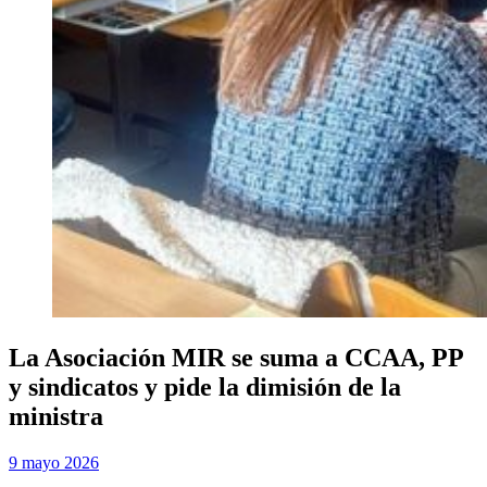
La Asociación MIR se suma a CCAA, PP
y sindicatos y pide la dimisión de la
ministra
Publicada
por
9 mayo 2026
Examen MIR
el