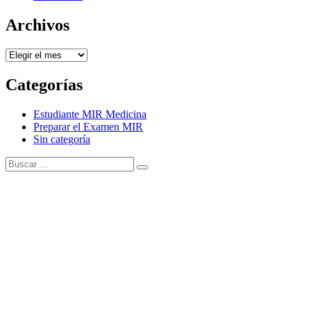
Archivos
Archivos
Categorías
Estudiante MIR Medicina
Preparar el Examen MIR
Sin categoría
Buscar:
Buscar
Tema Amphibious de
TemplatePocket
⋅
Funciona con
WordPress