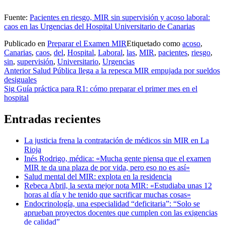
Fuente:
Pacientes en riesgo, MIR sin supervisión y acoso laboral:
caos en las Urgencias del Hospital Universitario de Canarias
Publicado en
Preparar el Examen MIR
Etiquetado como
acoso
,
Canarias
,
caos
,
del
,
Hospital
,
Laboral
,
las
,
MIR
,
pacientes
,
riesgo
,
sin
,
supervisión
,
Universitario
,
Urgencias
Navegación
Anterior
Salud Pública llega a la repesca MIR empujada por sueldos
desiguales
de
Sig
Guía práctica para R1: cómo preparar el primer mes en el
entradas
hospital
Entradas recientes
La justicia frena la contratación de médicos sin MIR en La
Rioja
Inés Rodrigo, médica: «Mucha gente piensa que el examen
MIR te da una plaza de por vida, pero eso no es así»
Salud mental del MIR: explota en la residencia
Rebeca Abril, la sexta mejor nota MIR: «Estudiaba unas 12
horas al día y he tenido que sacrificar muchas cosas»
Endocrinología, una especialidad “deficitaria”: “Solo se
aprueban proyectos docentes que cumplen con las exigencias
de calidad”