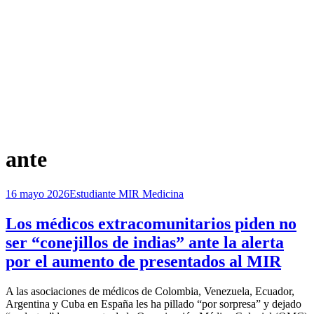
Etiqueta
:
ante
Publicada
16 mayo 2026
Estudiante MIR Medicina
el
Los médicos extracomunitarios piden no
ser “conejillos de indias” ante la alerta
por el aumento de presentados al MIR
por
A las asociaciones de médicos de Colombia, Venezuela, Ecuador,
Examen MIR
Argentina y Cuba en España les ha pillado “por sorpresa” y dejado