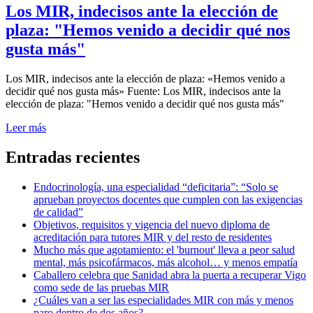
Los MIR, indecisos ante la elección de
plaza: "Hemos venido a decidir qué nos
gusta más"
por
Los MIR, indecisos ante la elección de plaza: «Hemos venido a
Examen MIR
decidir qué nos gusta más» Fuente: Los MIR, indecisos ante la
elección de plaza: "Hemos venido a decidir qué nos gusta más"
Leer más
Entradas recientes
Endocrinología, una especialidad “deficitaria”: “Solo se
aprueban proyectos docentes que cumplen con las exigencias
de calidad”
Objetivos, requisitos y vigencia del nuevo diploma de
acreditación para tutores MIR y del resto de residentes
Mucho más que agotamiento: el 'burnout' lleva a peor salud
mental, más psicofármacos, más alcohol… y menos empatía
Caballero celebra que Sanidad abra la puerta a recuperar Vigo
como sede de las pruebas MIR
¿Cuáles van a ser las especialidades MIR con más y menos
paro dentro de dos años?