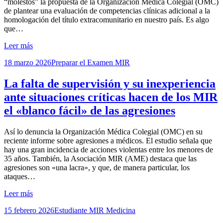
“molestos” la propuesta de la Organización Médica Colegial (OMC)
de plantear una evaluación de competencias clínicas adicional a la
homologación del título extracomunitario en nuestro país. Es algo
que…
Leer más
Publicada
18 marzo 2026
Preparar el Examen MIR
el
La falta de supervisión y su inexperiencia
ante situaciones críticas hacen de los MIR
el «blanco fácil» de las agresiones
por
Así lo denuncia la Organización Médica Colegial (OMC) en su
Examen MIR
reciente informe sobre agresiones a médicos. El estudio señala que
hay una gran incidencia de acciones violentas entre los menores de
35 años. También, la Asociación MIR (AME) destaca que las
agresiones son «una lacra», y que, de manera particular, los
ataques…
Leer más
Publicada
15 febrero 2026
Estudiante MIR Medicina
el