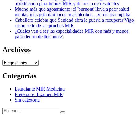
acreditación para tutores MIR y del resto de residentes
Mucho más que agotamiento: el 'burnout' lleva a peor salud
mental, más psicofármacos, más alcohol… y menos empatía
Caballero celebra que Sanidad abra la puerta a recuperar Vigo
como sede de las pruebas MIR
¿Cuáles van a ser las especialidades MIR con más y menos
paro dentro de dos años?
Archivos
Archivos
Categorías
Estudiante MIR Medicina
Preparar el Examen MIR
Sin categoría
Buscar:
Buscar
Tema Amphibious de
TemplatePocket
⋅
Funciona con
WordPress