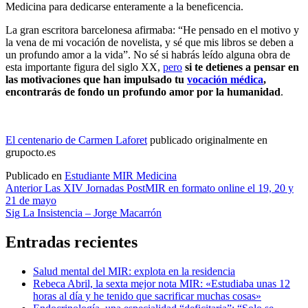
Medicina para dedicarse enteramente a la beneficencia.
La gran escritora barcelonesa afirmaba: “He pensado en el motivo y
la vena de mi vocación de novelista, y sé que mis libros se deben a
un profundo amor a la vida”. No sé si habrás leído alguna obra de
esta importante figura del siglo XX,
pero
si te detienes a pensar en
las motivaciones que han impulsado tu
vocación médica
,
encontrarás de fondo un profundo amor por la humanidad
.
El centenario de Carmen Laforet
publicado originalmente en
grupocto.es
Publicado en
Estudiante MIR Medicina
Navegación
Anterior
Las XIV Jornadas PostMIR en formato online el 19, 20 y
21 de mayo
de
Sig
La Insistencia – Jorge Macarrón
entradas
Entradas recientes
Salud mental del MIR: explota en la residencia
Rebeca Abril, la sexta mejor nota MIR: «Estudiaba unas 12
horas al día y he tenido que sacrificar muchas cosas»