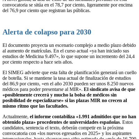
convocatoria se sitúa en el 78,7 por ciento, ligeramente por encima
del 76,9 por ciento que registran las públicas.
Alerta de colapso para 2030
El documento proyecta un escenario complejo a medio plazo debido
al aumento de matrículas. En el curso actual «ya han iniciado sus
estudios de Medicina 9.497», lo que supone un incremento del 24,4
por ciento respecto a hace seis años.
El SIMEG advierte que esta falta de planificación generará un cuello
de botella. Si se mantiene la tasa actual de finalización de estudios
del 86,9 por ciento, «en el año 2030 pueden ser unos 8.250 nuevos
médicos para poder presentarse al MIR».
El sindicato avisa de que
«posiblemente crecerá y mucho la bolsa de médicos sin
posibilidad de especializarse» si las plazas MIR no crecen al
mismo ritmo que las facultades.
Actualmente,
el informe contabiliza «1.991 admitidos que no han
obtenido plaza» procedentes de universidades españolas
. Estos
candidatos, sentencia el texto, deberán competir en la próxima
convocatoria con «los nuevos egresados en 2025» y los aspirantes
internacionales, hasta alcanzar una cifra estimada de «más de 16.700