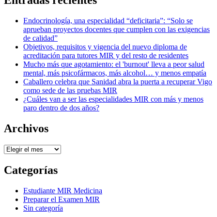
Entradas recientes
Endocrinología, una especialidad “deficitaria”: “Solo se
aprueban proyectos docentes que cumplen con las exigencias
de calidad”
Objetivos, requisitos y vigencia del nuevo diploma de
acreditación para tutores MIR y del resto de residentes
Mucho más que agotamiento: el 'burnout' lleva a peor salud
mental, más psicofármacos, más alcohol… y menos empatía
Caballero celebra que Sanidad abra la puerta a recuperar Vigo
como sede de las pruebas MIR
¿Cuáles van a ser las especialidades MIR con más y menos
paro dentro de dos años?
Archivos
Archivos
Categorías
Estudiante MIR Medicina
Preparar el Examen MIR
Sin categoría