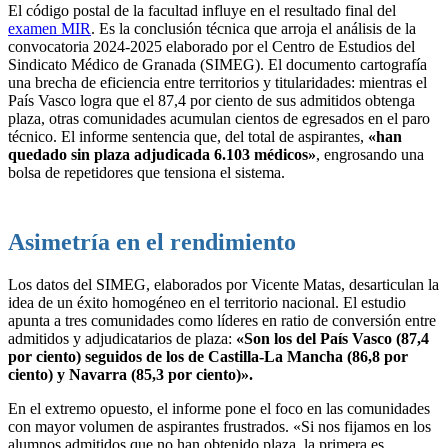
El código postal de la facultad influye en el resultado final del
examen MIR
. Es la conclusión técnica que arroja el análisis de la
convocatoria 2024-2025 elaborado por el Centro de Estudios del
Sindicato Médico de Granada (SIMEG). El documento cartografía
una brecha de eficiencia entre territorios y titularidades: mientras el
País Vasco logra que el 87,4 por ciento de sus admitidos obtenga
plaza, otras comunidades acumulan cientos de egresados en el paro
técnico. El informe sentencia que, del total de aspirantes,
«han
quedado sin plaza adjudicada 6.103 médicos»
, engrosando una
bolsa de repetidores que tensiona el sistema.
Asimetría en el rendimiento
Los datos del SIMEG, elaborados por Vicente Matas, desarticulan la
idea de un éxito homogéneo en el territorio nacional. El estudio
apunta a tres comunidades como líderes en ratio de conversión entre
admitidos y adjudicatarios de plaza:
«Son los del País Vasco (87,4
por ciento) seguidos de los de Castilla-La Mancha (86,8 por
ciento) y Navarra (85,3 por ciento)».
En el extremo opuesto, el informe pone el foco en las comunidades
con mayor volumen de aspirantes frustrados. «Si nos fijamos en los
alumnos admitidos que no han obtenido plaza, la primera es