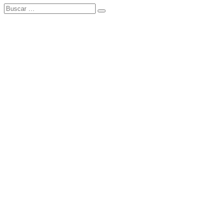
Buscar:
Buscar
Tema Amphibious de
TemplatePocket
⋅
Funciona con
WordPress