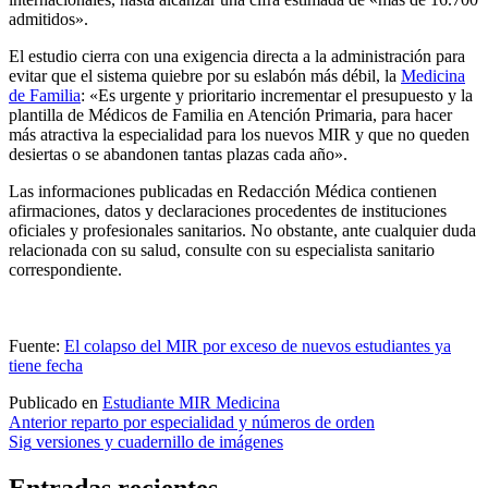
admitidos».
El estudio cierra con una exigencia directa a la administración para
evitar que el sistema quiebre por su eslabón más débil, la
Medicina
de Familia
: «Es urgente y prioritario incrementar el presupuesto y la
plantilla de Médicos de Familia en Atención Primaria, para hacer
más atractiva la especialidad para los nuevos MIR y que no queden
desiertas o se abandonen tantas plazas cada año».
Las informaciones publicadas en Redacción Médica contienen
afirmaciones, datos y declaraciones procedentes de instituciones
oficiales y profesionales sanitarios. No obstante, ante cualquier duda
relacionada con su salud, consulte con su especialista sanitario
correspondiente.
Fuente:
El colapso del MIR por exceso de nuevos estudiantes ya
tiene fecha
Publicado en
Estudiante MIR Medicina
Navegación
Anterior
reparto por especialidad y números de orden
Sig
versiones y cuadernillo de imágenes
de
entradas