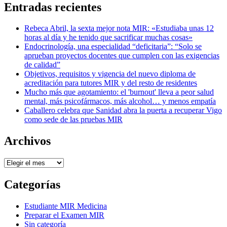
Entradas recientes
Rebeca Abril, la sexta mejor nota MIR: «Estudiaba unas 12
horas al día y he tenido que sacrificar muchas cosas»
Endocrinología, una especialidad “deficitaria”: “Solo se
aprueban proyectos docentes que cumplen con las exigencias
de calidad”
Objetivos, requisitos y vigencia del nuevo diploma de
acreditación para tutores MIR y del resto de residentes
Mucho más que agotamiento: el 'burnout' lleva a peor salud
mental, más psicofármacos, más alcohol… y menos empatía
Caballero celebra que Sanidad abra la puerta a recuperar Vigo
como sede de las pruebas MIR
Archivos
Archivos
Categorías
Estudiante MIR Medicina
Preparar el Examen MIR
Sin categoría