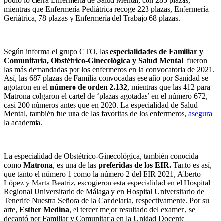
podio lo cierra Enfermería de Salud Mental, con 285 plazas,
mientras que Enfermería Pediátrica recoge 223 plazas, Enfermería
Geriátrica, 78 plazas y Enfermería del Trabajo 68 plazas.
Según informa el grupo CTO, las
especialidades de Familiar y
Comunitaria, Obstétrico-Ginecológica y Salud Mental
, fueron
las más demandadas por los enfermeros en la convocatoria de 2021.
Así, las 687 plazas de Familia convocadas ese año por Sanidad se
agotaron en el
número de orden 2.132
, mientras que las 412 para
Matrona colgaron el cartel de ‘plazas agotadas’ en el número 672,
casi 200 números antes que en 2020. La especialidad de Salud
Mental, también fue una de las favoritas de los enfermeros,
asegura
la academia.
La especialidad de Obstétrico-Ginecológica, también conocida
como
Matrona
, es una de las
preferidas de los EIR.
Tanto es así,
que tanto el número 1 como la número 2 del EIR 2021, Alberto
López y Marta Beatriz, escogieron esta especialidad en el Hospital
Regional Universitario de Málaga y en Hospital Universitario de
Tenerife Nuestra Señora de la Candelaria, respectivamente. Por su
arte,
Esther Medina
, el tercer mejor resultado del examen, se
decantó por Familiar y Comunitaria en la Unidad Docente