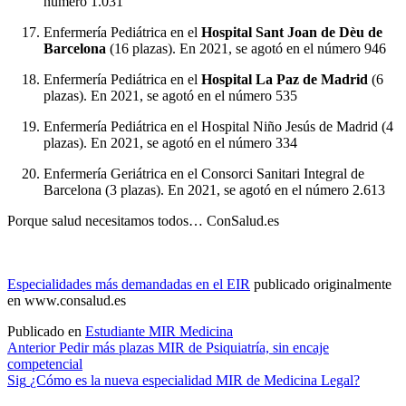
número 1.031
Enfermería Pediátrica en el
Hospital Sant Joan de Dèu de
Barcelona
(16 plazas). En 2021, se agotó en el número 946
Enfermería Pediátrica en el
Hospital La Paz de Madrid
(6
plazas). En 2021, se agotó en el número 535
Enfermería Pediátrica en el Hospital Niño Jesús de Madrid (4
plazas). En 2021, se agotó en el número 334
Enfermería Geriátrica en el Consorci Sanitari Integral de
Barcelona (3 plazas). En 2021, se agotó en el número 2.613
Porque salud necesitamos todos…
ConSalud.es
Especialidades más demandadas en el EIR
publicado originalmente
en www.consalud.es
Publicado en
Estudiante MIR Medicina
Navegación
Anterior
Pedir más plazas MIR de Psiquiatría, sin encaje
competencial
de
Sig
¿Cómo es la nueva especialidad MIR de Medicina Legal?
entradas