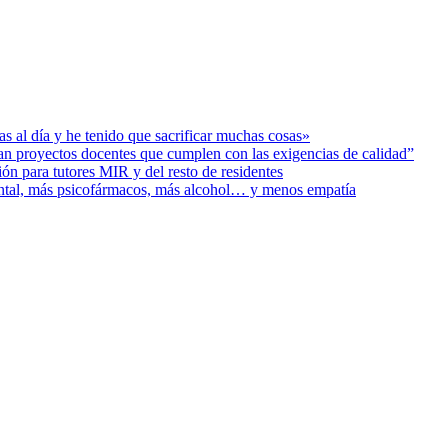
s al día y he tenido que sacrificar muchas cosas»
ban proyectos docentes que cumplen con las exigencias de calidad”
ión para tutores MIR y del resto de residentes
ental, más psicofármacos, más alcohol… y menos empatía