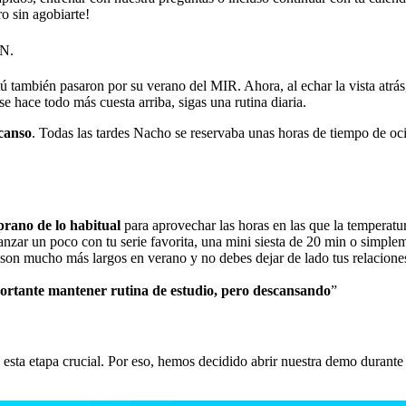
ro sin agobiarte!
N.
ambién pasaron por su verano del MIR. Ahora, al echar la vista atrás,
se hace todo más cuesta arriba, sigas una rutina diaria.
scanso
. Todas las tardes Nacho se reservaba unas horas de tiempo de oci
rano de lo habitual
para aprovechar las horas en las que la temperat
anzar un poco con tu serie favorita, una mini siesta de 20 min o simplem
 son mucho más largos en verano y no debes dejar de lado tus relaciones
rtante mantener rutina de estudio, pero descansando
”
 etapa crucial. Por eso, hemos decidido abrir nuestra demo durante l