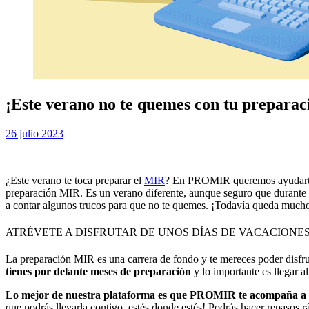
¡Este verano no te quemes con tu prepara
Publicada
por
26 julio 2023
Examen MIR
el
¿Este verano te toca preparar el
MIR
? En PROMIR queremos ayudart
preparación MIR. Es un verano diferente, aunque seguro que durante lo
a contar algunos trucos para que no te quemes. ¡Todavía queda mucho
ATRÉVETE A DISFRUTAR DE UNOS DÍAS DE VACACIONE
La preparación MIR es una carrera de fondo y te mereces poder disfru
tienes por delante meses de preparación
y lo importante es llegar a
Lo mejor de nuestra plataforma es que PROMIR te acompaña a 
que podrás llevarla contigo, estés donde estés! Podrás hacer repasos r