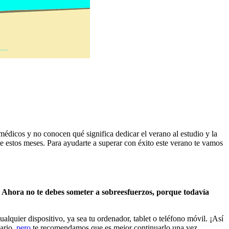
édicos y no conocen qué significa dedicar el verano al estudio y la
e estos meses. Para ayudarte a superar con éxito este verano te vamos
.
Ahora no te debes someter a sobreesfuerzos, porque todavía
alquier dispositivo, ya sea tu ordenador, tablet o teléfono móvil. ¡Así
dario,
pero
te recomendamos que es mejor continuarlo una vez