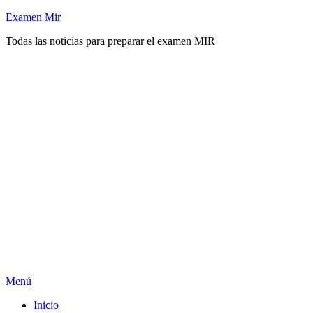
Saltar
Examen Mir
al
Todas las noticias para preparar el examen MIR
contenido
Menú
Inicio