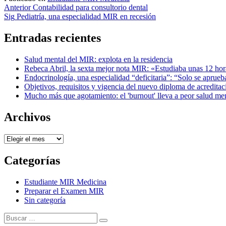
Navegación
Anterior
Contabilidad para consultorio dental
Sig
Pediatría, una especialidad MIR en recesión
de
entradas
Entradas recientes
Salud mental del MIR: explota en la residencia
Rebeca Abril, la sexta mejor nota MIR: «Estudiaba unas 12 hora
Endocrinología, una especialidad “deficitaria”: “Solo se aprue
Objetivos, requisitos y vigencia del nuevo diploma de acreditac
Mucho más que agotamiento: el 'burnout' lleva a peor salud m
Archivos
Archivos
Categorías
Estudiante MIR Medicina
Preparar el Examen MIR
Sin categoría
Buscar:
Buscar