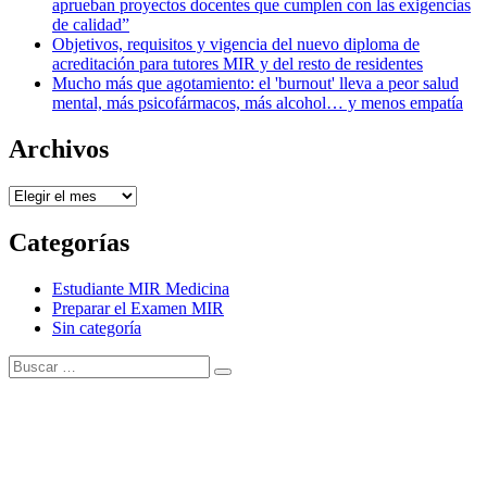
aprueban proyectos docentes que cumplen con las exigencias
de calidad”
Objetivos, requisitos y vigencia del nuevo diploma de
acreditación para tutores MIR y del resto de residentes
Mucho más que agotamiento: el 'burnout' lleva a peor salud
mental, más psicofármacos, más alcohol… y menos empatía
Archivos
Archivos
Categorías
Estudiante MIR Medicina
Preparar el Examen MIR
Sin categoría
Buscar:
Buscar
Tema Amphibious de
TemplatePocket
⋅
Funciona con
WordPress