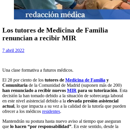
Los tutores de Medicina de Familia
renuncian a recibir MIR
Publicada
por
7 abril 2022
Examen MIR
el
Una clase formativa a futuros médicos.
El 28 por ciento de los
tutores de
Medicina de Familia
y
Comunitaria
de la Comunidad de Madrid (suponen más de 200)
han renunciado a recibir nuevos
MIR
para su tutorización
. Esta
decisión la han tomado debido a la situación de sobrecarga laboral
en este nivel asistencial debido a la
elevada presión asistencial
actual
, lo que impacta a su vez a la calidad de la tutoría que pueden
ofrecer a los médicos
residentes
.
Mantendrán su postura hasta nuevo aviso al tiempo que aseguran
que
lo hacen “por responsabilidad”
. En este sentido, desde la