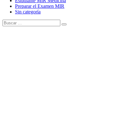
Estudiante MIR Medicina
Preparar el Examen MIR
Sin categoría
Buscar:
Buscar
Tema Amphibious de
TemplatePocket
⋅
Funciona con
WordPress