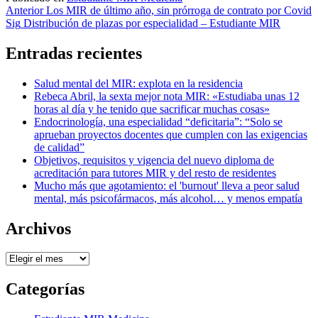
Navegación
Anterior
Los MIR de último año, sin prórroga de contrato por Covid
Sig
Distribución de plazas por especialidad – Estudiante MIR
de
entradas
Entradas recientes
Salud mental del MIR: explota en la residencia
Rebeca Abril, la sexta mejor nota MIR: «Estudiaba unas 12
horas al día y he tenido que sacrificar muchas cosas»
Endocrinología, una especialidad “deficitaria”: “Solo se
aprueban proyectos docentes que cumplen con las exigencias
de calidad”
Objetivos, requisitos y vigencia del nuevo diploma de
acreditación para tutores MIR y del resto de residentes
Mucho más que agotamiento: el 'burnout' lleva a peor salud
mental, más psicofármacos, más alcohol… y menos empatía
Archivos
Archivos
Categorías