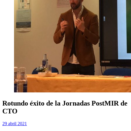
Rotundo éxito de la Jornadas PostMIR de
CTO
Publicada
por
29 abril 2021
Examen MIR
el