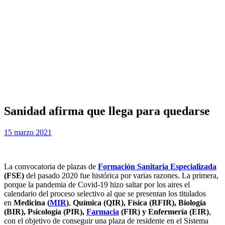
Sanidad afirma que llega para quedarse
Publicada
por
15 marzo 2021
Examen MIR
el
La convocatoria de plazas de
Formación Sanitaria Especializada
(FSE)
del pasado 2020 fue histórica por varias razones. La primera,
porque la pandemia de Covid-19 hizo saltar por los aires el
calendario del proceso selectivo al que se presentan los titulados
en
Medicina (
MIR
)
,
Química (QIR), Física (RFIR), Biología
(BIR), Psicología (PIR),
Farmacia
(FIR) y
Enfermería (EIR)
,
con el objetivo de conseguir una plaza de residente en el Sistema