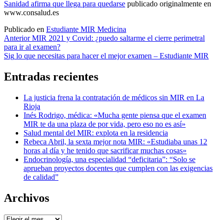
Sanidad afirma que llega para quedarse
publicado originalmente en
www.consalud.es
Publicado en
Estudiante MIR Medicina
Navegación
Anterior
MIR 2021 y Covid: ¿puedo saltarme el cierre perimetral
para ir al examen?
de
Sig
lo que necesitas para hacer el mejor examen – Estudiante MIR
entradas
Entradas recientes
La justicia frena la contratación de médicos sin MIR en La
Rioja
Inés Rodrigo, médica: «Mucha gente piensa que el examen
MIR te da una plaza de por vida, pero eso no es así»
Salud mental del MIR: explota en la residencia
Rebeca Abril, la sexta mejor nota MIR: «Estudiaba unas 12
horas al día y he tenido que sacrificar muchas cosas»
Endocrinología, una especialidad “deficitaria”: “Solo se
aprueban proyectos docentes que cumplen con las exigencias
de calidad”
Archivos
Archivos