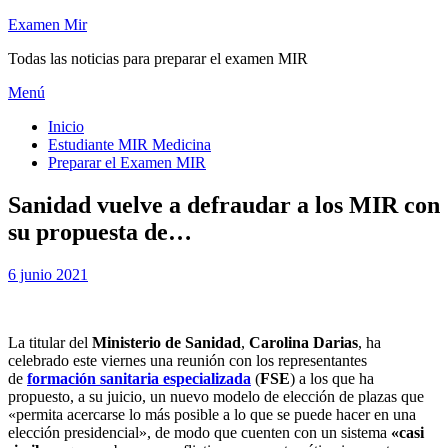
Saltar
Examen Mir
al
Todas las noticias para preparar el examen MIR
contenido
Menú
Inicio
Estudiante MIR Medicina
Preparar el Examen MIR
Sanidad vuelve a defraudar a los MIR con
su propuesta de…
Publicada
por
6 junio 2021
Examen MIR
el
La titular del
Ministerio de Sanidad
,
Carolina Darias
, ha
celebrado este viernes una reunión con los representantes
de
formación sanitaria especializada
(
FSE
) a los que ha
propuesto, a su juicio, un nuevo modelo de elección de plazas que
«permita acercarse lo más posible a lo que se puede hacer en una
elección presidencial», de modo que cuenten con un sistema
«casi