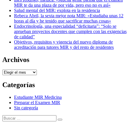
MIR te da una plaza de por vida, pero eso no es así»
Salud mental del MIR: explota en la residencia
Rebeca Abril, la sexta mejor nota MIR: «Estudiaba unas 12
horas al día y he tenido que sacrificar muchas cosas»
Endocrinología, una especialidad “deficitaria”: “Solo se
aprueban proyectos docentes que cumplen con las exigencias
de calidad”
Objetivos, requisitos y vigencia del nuevo diploma de
acreditación para tutores MIR y del resto de residentes
Archivos
Archivos
Categorías
Estudiante MIR Medicina
Preparar el Examen MIR
Sin categoría
Buscar:
Buscar
Tema Amphibious de
TemplatePocket
⋅
Funciona con
WordPress