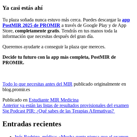
Ya casi estás ahí
Tu plaza soñada nunca estuvo más cerca. Puedes descargar la
app
PostMIR 2025 de PROMIR
a través de Google Play y de App
Store,
completamente gratis
. Tendrás en tus manos toda la
información que necesitas después del gran día.
Queremos ayudarte a conseguir la plaza que mereces.
Decide tu futuro con la app más completa, PostMIR de
PROMIR.
Todo lo que necesitas antes del MIR
publicado originalmente en
blog.promir.es
Publicado en
Estudiante MIR Medicina
Navegación
Anterior
ya están las listas de resultados provisionales del examen
Sig
Podcast PIR: ¿Qué sabes de las Terapias Afirmativas?
de
entradas
Entradas recientes
Inés Rodrigo, médica: «Mucha gente piensa que el examen