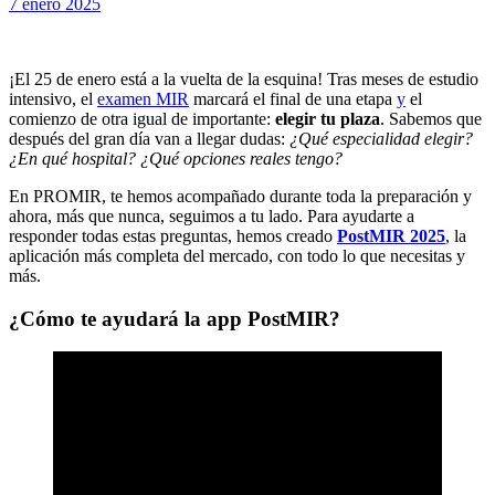
Publicada
por
7 enero 2025
Examen MIR
el
¡El 25 de enero está a la vuelta de la esquina! Tras meses de estudio
intensivo, el
examen MIR
marcará el final de una etapa
y
el
comienzo de otra igual de importante:
elegir tu plaza
. Sabemos que
después del gran día van a llegar dudas:
¿Qué especialidad elegir?
¿En qué hospital? ¿Qué opciones reales tengo?
En PROMIR, te hemos acompañado durante toda la preparación y
ahora, más que nunca, seguimos a tu lado. Para ayudarte a
responder todas estas preguntas, hemos creado
PostMIR 2025
, la
aplicación más completa del mercado, con todo lo que necesitas y
más.
¿Cómo te ayudará la app PostMIR?