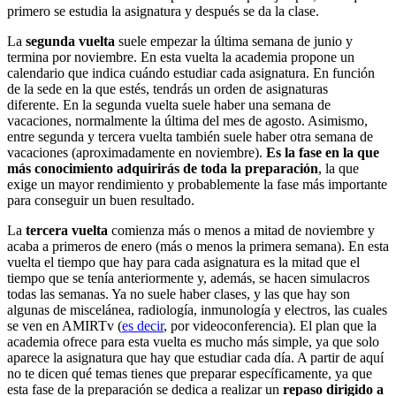
primero se estudia la asignatura y después se da la clase.
La
segunda vuelta
suele empezar la última semana de junio y
termina por noviembre. En esta vuelta la academia propone un
calendario que indica cuándo estudiar cada asignatura. En función
de la sede en la que estés, tendrás un orden de asignaturas
diferente. En la segunda vuelta suele haber una semana de
vacaciones, normalmente la última del mes de agosto. Asimismo,
entre segunda y tercera vuelta también suele haber otra semana de
vacaciones (aproximadamente en noviembre).
Es la fase en la que
más conocimiento adquirirás de toda la preparación
, la que
exige un mayor rendimiento y probablemente la fase más importante
para conseguir un buen resultado.
La
tercera vuelta
comienza más o menos a mitad de noviembre y
acaba a primeros de enero (más o menos la primera semana). En esta
vuelta el tiempo que hay para cada asignatura es la mitad que el
tiempo que se tenía anteriormente y, además, se hacen simulacros
todas las semanas. Ya no suele haber clases, y las que hay son
algunas de miscelánea, radiología, inmunología y electros, las cuales
se ven en AMIRTv (
es decir
, por videoconferencia). El plan que la
academia ofrece para esta vuelta es mucho más simple, ya que solo
aparece la asignatura que hay que estudiar cada día. A partir de aquí
no te dicen qué temas tienes que preparar específicamente, ya que
esta fase de la preparación se dedica a realizar un
repaso dirigido a