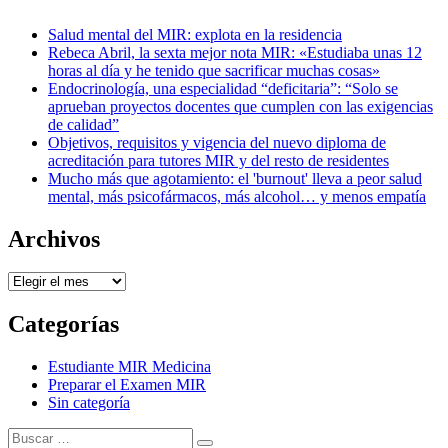
Salud mental del MIR: explota en la residencia
Rebeca Abril, la sexta mejor nota MIR: «Estudiaba unas 12
horas al día y he tenido que sacrificar muchas cosas»
Endocrinología, una especialidad “deficitaria”: “Solo se
aprueban proyectos docentes que cumplen con las exigencias
de calidad”
Objetivos, requisitos y vigencia del nuevo diploma de
acreditación para tutores MIR y del resto de residentes
Mucho más que agotamiento: el 'burnout' lleva a peor salud
mental, más psicofármacos, más alcohol… y menos empatía
Archivos
Archivos
Categorías
Estudiante MIR Medicina
Preparar el Examen MIR
Sin categoría
Buscar: