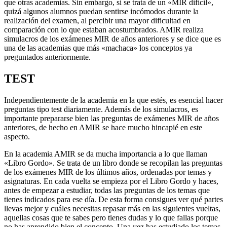
que otras academias. Sin embargo, si se trata de un «MIR difícil»,
quizá algunos alumnos puedan sentirse incómodos durante la
realización del examen, al percibir una mayor dificultad en
comparación con lo que estaban acostumbrados. AMIR realiza
simulacros de los exámenes MIR de años anteriores y se dice que es
una de las academias que más «machaca» los conceptos ya
preguntados anteriormente.
TEST
Independientemente de la academia en la que estés, es esencial hacer
preguntas tipo test diariamente. Además de los simulacros, es
importante prepararse bien las preguntas de exámenes MIR de años
anteriores, de hecho en AMIR se hace mucho hincapié en este
aspecto.
En la academia AMIR se da mucha importancia a lo que llaman
«Libro Gordo». Se trata de un libro donde se recopilan las preguntas
de los exámenes MIR de los últimos años, ordenadas por temas y
asignaturas. En cada vuelta se empieza por el Libro Gordo y haces,
antes de empezar a estudiar, todas las preguntas de los temas que
tienes indicados para ese día. De esta forma consigues ver qué partes
llevas mejor y cuáles necesitas repasar más en las siguientes vueltas,
aquellas cosas que te sabes pero tienes dudas y lo que fallas porque
no has aprendido bien el concepto. Una vez has estudiado los temas